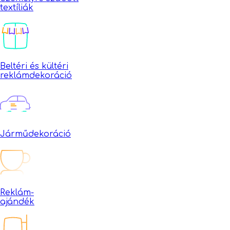
textíliák
Beltéri és kültéri
reklámdekoráció
Járműdekoráció
Reklám-
ajándék