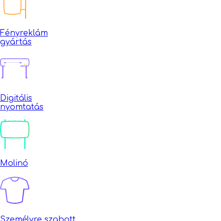
Fényreklám
gyártás
Digitális
nyomtatás
Molinó
Személyre szabott