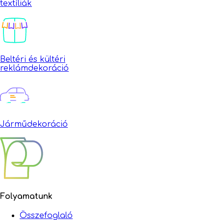
textíliák
Beltéri és kültéri
reklámdekoráció
Járműdekoráció
Folyamatunk
Összefoglaló