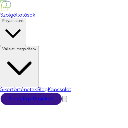
Szolgáltatások
Folyamatunk
Vállalati megoldások
Sikertörténetek
Blog
Kapcsolat
Kezdj Egy Projektet