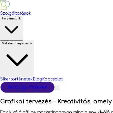
Szolgáltatások
Folyamatunk
Vállalati megoldások
Sikertörténetek
Blog
Kapcsolat
Kezdj Egy Projektet
Grafikai tervezés –
Kreativitás, amel
Egy kiváló offline marketinganyag mindig egy kiváló 