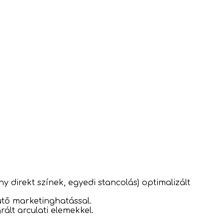
y direkt színek, egyedi stancolás) optimalizált
tütő marketinghatással.
ált arculati elemekkel.