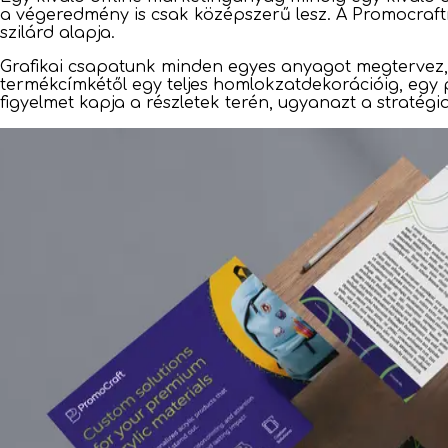
a végeredmény is csak középszerű lesz. A Promocraftn
szilárd alapja.
Grafikai csapatunk minden egyes anyagot megtervez, a
termékcímkétől egy teljes homlokzatdekorációig, egy 
figyelmet kapja a részletek terén, ugyanazt a stratég