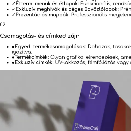
✓
Éttermi menük és étlapok:
Funkcionális, rendkív
✓
Exkluzív meghívók és céges üdvözlőlapok:
Prém
✓
Prezentációs mappák:
Professzionális megjelen
02
Csomagolás- és címkedizájn
●
Egyedi termékcsomagolások:
Dobozok, tasakok 
igazítva.
●
Termékcímkék:
Olyan grafikai elrendezések, ame
●
Exkluzív címkék:
UV-lakkozás, fémfóliázás vagy sp