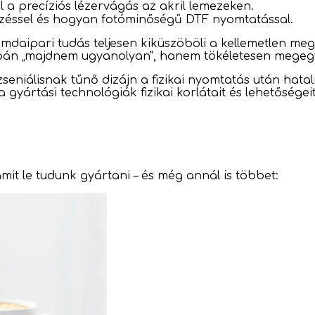
l a precíziós lézervágás az akril lemezeken.
zéssel és hogyan fotóminőségű DTF nyomtatással.
omdaipari tudás teljesen kiküszöböli a kellemetlen m
supán „majdnem ugyanolyan", hanem tökéletesen megeg
zseniálisnak tűnő dizájn a fizikai nyomtatás után hat
 gyártási technológiák fizikai korlátait és lehetőségeit
 amit le tudunk gyártani – és még annál is többet: