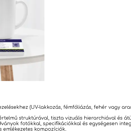
ezelésekhez (UV-lakkozás, fémfóliázás, fehér vagy aran
rtelmű struktúrával, tiszta vizuális hierarchiával és á
ványok fotókkal, specifikációkkal és egységesen integr
és emlékezetes kompozíciók.