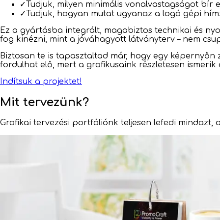
✓
Tudjuk, milyen minimális vonalvastagságot bír e
✓
Tudjuk, hogyan mutat ugyanaz a logó gépi hím
Ez a gyártásba integrált, magabiztos technikai és ny
fog kinézni, mint a jóváhagyott látványterv – nem c
Biztosan te is tapasztaltad már, hogy egy képernyőn 
fordulhat elő, mert a grafikusaink részletesen ismerik a
Indítsuk a projektet!
Mit tervezünk?
Grafikai tervezési portfóliónk teljesen lefedi mindazt,