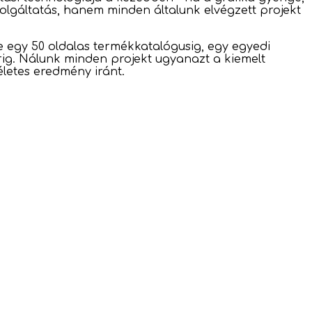
olgáltatás, hanem minden általunk elvégzett projekt
e egy 50 oldalas termékkatalógusig, egy egyedi
rig. Nálunk minden projekt ugyanazt a kiemelt
életes eredmény iránt.