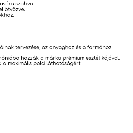
lusára szabva.
l ötvözve.
okhoz.
káinak tervezése, az anyaghoz és a formához
rmóniába hozzák a márka prémium esztétikájával.
k a maximális polci láthatóságért.