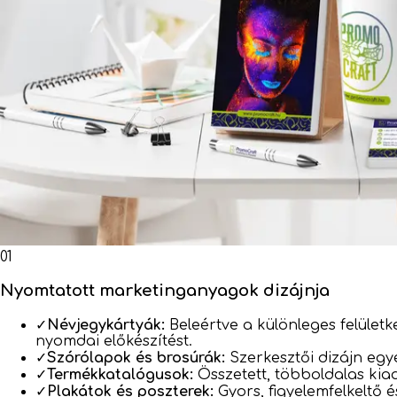
01
Nyomtatott marketinganyagok dizájnja
✓
Névjegykártyák:
Beleértve a különleges felületk
nyomdai előkészítést.
✓
Szórólapok és brosúrák:
Szerkesztői dizájn egyé
✓
Termékkatalógusok:
Összetett, többoldalas kiad
✓
Plakátok és poszterek:
Gyors, figyelemfelkeltő 