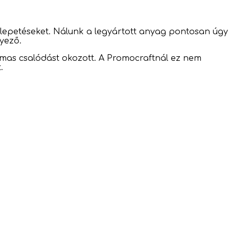
eglepetéseket. Nálunk a legyártott anyag pontosan úgy
yező.
almas csalódást okozott. A Promocraftnál ez nem
.