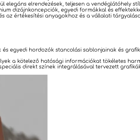
ül elegáns elrendezések, teljesen a vendéglátóhely stí
ium dizájnkoncepciók, egyedi formákkal és effektekke
és az értékesítési anyagokhoz és a vállalati tárgyalás
és egyedi hordozók stancolási sablonjainak és grafi
lyek a kötelező hatósági információkat tökéletes ha
eciális direkt színek integrálásával tervezett grafiká