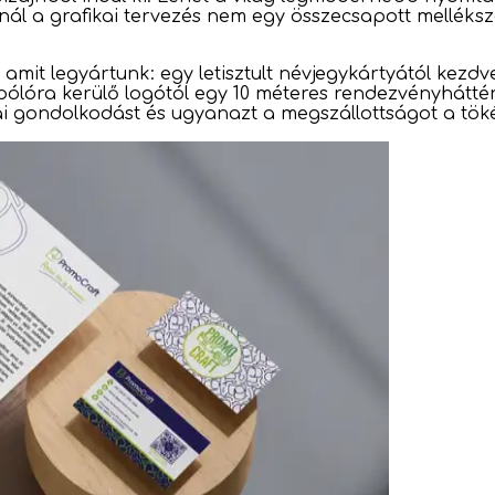
ál a grafikai tervezés nem egy összecsapott melléksz
mit legyártunk: egy letisztult névjegykártyától kezdv
pólóra kerülő logótól egy 10 méteres rendezvényhátté
iai gondolkodást és ugyanazt a megszállottságot a tök