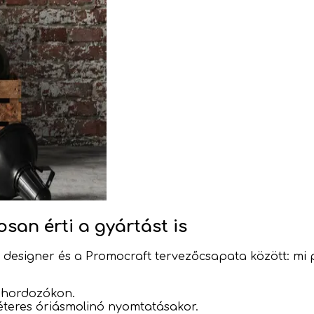
osan érti a gyártást is
 designer és a Promocraft tervezőcsapata között: mi 
ú hordozókon.
méteres óriásmolinó nyomtatásakor.