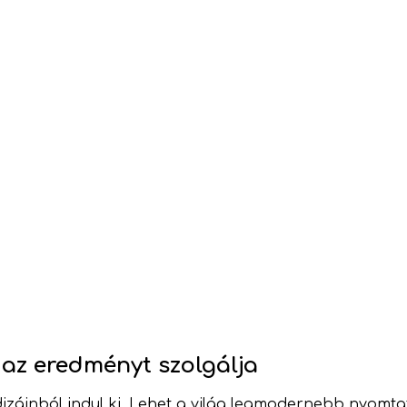
y az eredményt szolgálja
dizájnból indul ki. Lehet a világ legmodernebb nyomta