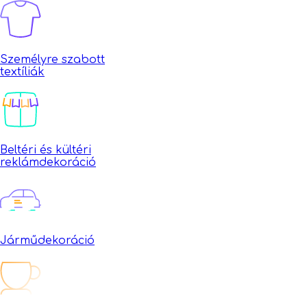
Személyre szabott
textíliák
Beltéri és kültéri
reklámdekoráció
Járműdekoráció