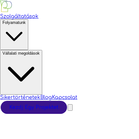
Szolgáltatások
Folyamatunk
Vállalati megoldások
Sikertörténetek
Blog
Kapcsolat
Kezdj Egy Projektet