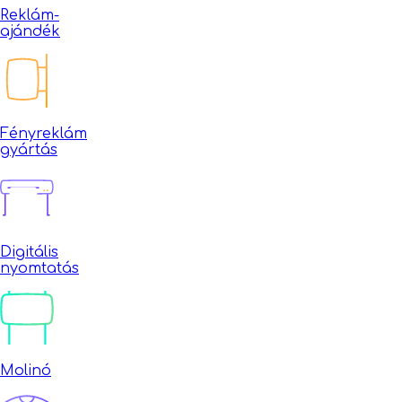
Reklám-
ajándék
Fényreklám
gyártás
Digitális
nyomtatás
Molinó