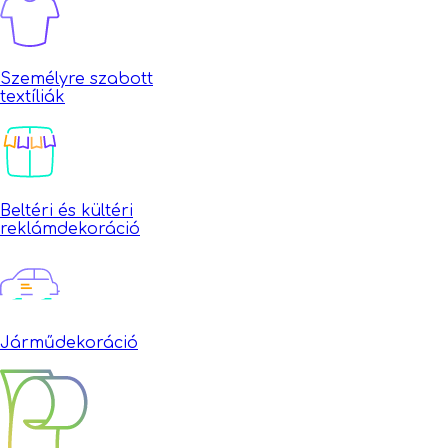
Személyre szabott
textíliák
Beltéri és kültéri
reklámdekoráció
Járműdekoráció