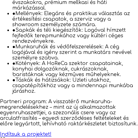
évszakokra, prémium mellkasi és háti
márkázással.
●
Mellények: Elegáns és praktikus választás az
értékesítési csapatok, a szerviz vagy a
showroom személyzete számára.
●
Sapkák és téli kiegészítők: Logóval hímzett
fejfedők terepmunkához vagy kültéri céges
rendezvényekre.
●
Munkaruhák és védőfelszerelések: A cég
logójával és igény szerint a munkatárs nevével
személyre szabva.
●
Kötények: A HoReCa szektor csapatainak,
konyhai dolgozóknak, cukrászoknak,
baristáknak vagy kézműves műhelyeknek.
●
Táskák és hátizsákok: Üzleti utakhoz,
csapatépítőkhöz vagy a mindennapi munkába
járáshoz.
Partneri program: A visszatérő munkaruha-
megrendelésekhez – mint az új alkalmazottak
egyenruhaszettjei, a szezonális csere vagy az
arculatfrissítés – egyedi szerződéses feltételeket és
előre legyártott, lehívható raktárkészletet biztosítunk.
Indítsuk a projektet!