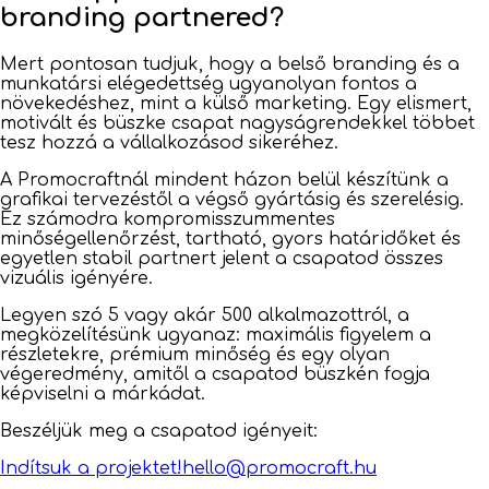
branding partnered?
Mert pontosan tudjuk, hogy a belső branding és a
munkatársi elégedettség ugyanolyan fontos a
növekedéshez, mint a külső marketing. Egy elismert,
motivált és büszke csapat nagyságrendekkel többet
tesz hozzá a vállalkozásod sikeréhez.
A Promocraftnál mindent házon belül készítünk a
grafikai tervezéstől a végső gyártásig és szerelésig.
Ez számodra kompromisszummentes
minőségellenőrzést, tartható, gyors határidőket és
egyetlen stabil partnert jelent a csapatod összes
vizuális igényére.
Legyen szó 5 vagy akár 500 alkalmazottról, a
megközelítésünk ugyanaz: maximális figyelem a
részletekre, prémium minőség és egy olyan
végeredmény, amitől a csapatod büszkén fogja
képviselni a márkádat.
Beszéljük meg a csapatod igényeit:
Indítsuk a projektet!
hello@promocraft.hu