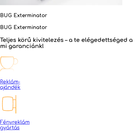
BUG Exterminator
BUG Exterminator
Teljes körű kivitelezés –
a te elégedettséged a
mi garanciánk!
Reklám-
ajándék
Fényreklám
gyártás