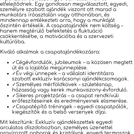
elfelejtődnek. Egy gondosan megválasztott, egyedi,
személyre szabott ajándék viszont ott marad a
munkatárs íróasztalán vagy otthonában, és
mindennap emlékezteti arra, hogy a munkáját
őszintén értékelik. A csapatajándék nem költség –
hanem megtérülő befektetés a fluktuáció
csökkentésébe, a motivációba és a szervezeti
kultúrába.
Kiváló alkalmak a csapatajándékozásra:
✓
Cégévfordulók, jubileumok – a közösen megtett
út és a lojalitás megünneplése.
✓
Év végi ünnepek – a vállalati identitásra
szabott exkluzív karácsonyi ajándékcsomagok.
✓
Személyes mérföldkövek – születésnap,
házasság vagy kerek munkaviszony-évforduló.
✓
Sikeres projektzárás – a csapat rendkívüli
erőfeszítéseinek és eredményeinek elismerése.
✓
Csapatépítő tréningek – egyedi csapatpólók,
kiegészítők és a belső versenyek díjai.
Mit készítünk: Exkluzív ajándékszettek egyedi
arculatos díszdobozban, személyes üzenettel
gravírozott poharak és kristályok, egyedi termoszok,