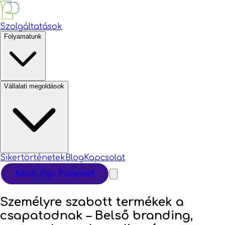
Szolgáltatások
Folyamatunk
Vállalati megoldások
Sikertörténetek
Blog
Kapcsolat
Kezdj Egy Projektet
Személyre szabott termékek a
csapatodnak –
Belső branding,