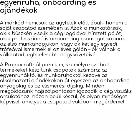
egyenruha, onboarding és
ajándékok
A márkád nemcsak az ügyfelek előtt épül – hanem a
saját csapatod szemében is. Azok a munkatársak,
akik büszkén viselik a cég logójával hímzett pólót,
akik professzionális onboarding csomagot kapnak
az első munkanapjukon, vagy akiket egy egyedi
trófeával ismernek el az éves gálán – ők válnak a
vállalatod leghitelesebb nagyköveteivé.
A Promocraftnál prémium, személyre szabott
termékeket készítünk csapatok számára: az
egyenruháktól és munkaruháktól kezdve az
alkalmazotti ajándékokon át egészen az onboarding
anyagokig és az elismerési díjakig. Minden
megoldásunk hajszálpontosan igazodik a cég vizuális
arculatához, házon belül készül, és olyan minőséget
képvisel, amelyet a csapatod valóban megérdemel.