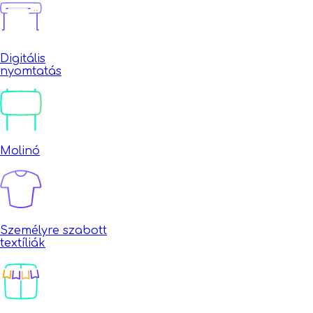
Digitális
nyomtatás
Molinó
Személyre szabott
textíliák