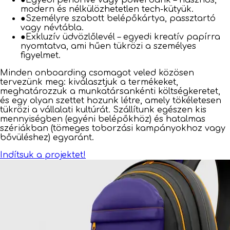
●
Egyedi pendrive vagy powerbank – hasznos,
modern és nélkülözhetetlen tech-kütyük.
●
Személyre szabott belépőkártya, passztartó
vagy névtábla.
●
Exkluzív üdvözlőlevél – egyedi kreatív papírra
nyomtatva, ami hűen tükrözi a személyes
figyelmet.
Minden onboarding csomagot veled közösen
tervezünk meg: kiválasztjuk a termékeket,
meghatározzuk a munkatársankénti költségkeretet,
és egy olyan szettet hozunk létre, amely tökéletesen
tükrözi a vállalati kultúrát. Szállítunk egészen kis
mennyiségben (egyéni belépőkhöz) és hatalmas
szériákban (tömeges toborzási kampányokhoz vagy
bővüléshez) egyaránt.
Indítsuk a projektet!