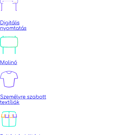
Digitális
nyomtatás
Molinó
Személyre szabott
textíliák