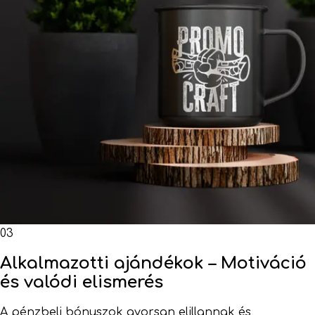
03
Alkalmazotti ajándékok – Motiváció
és valódi elismerés
A pénzbeli bónuszok gyorsan elillannak és