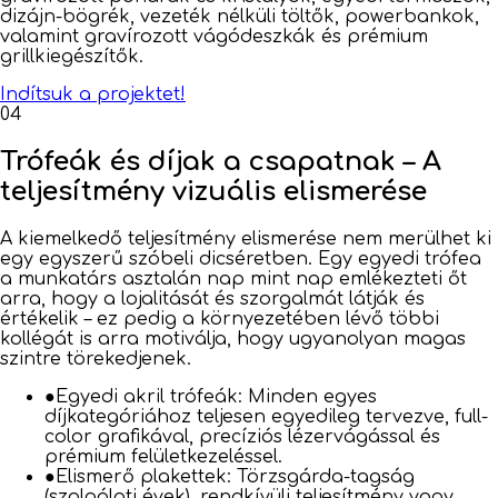
dizájn-bögrék, vezeték nélküli töltők, powerbankok,
valamint gravírozott vágódeszkák és prémium
grillkiegészítők.
Indítsuk a projektet!
04
Trófeák és díjak a csapatnak – A
teljesítmény vizuális elismerése
A kiemelkedő teljesítmény elismerése nem merülhet ki
egy egyszerű szóbeli dicséretben. Egy egyedi trófea
a munkatárs asztalán nap mint nap emlékezteti őt
arra, hogy a lojalitását és szorgalmát látják és
értékelik – ez pedig a környezetében lévő többi
kollégát is arra motiválja, hogy ugyanolyan magas
szintre törekedjenek.
●
Egyedi akril trófeák: Minden egyes
díjkategóriához teljesen egyedileg tervezve, full-
color grafikával, precíziós lézervágással és
prémium felületkezeléssel.
●
Elismerő plakettek: Törzsgárda-tagság
(szolgálati évek), rendkívüli teljesítmény vagy