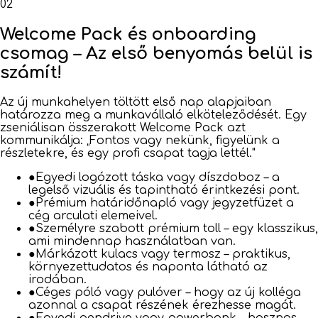
02
Welcome Pack és onboarding
csomag – Az első benyomás belül is
számít!
Az új munkahelyen töltött első nap alapjaiban
határozza meg a munkavállaló elköteleződését. Egy
zseniálisan összerakott Welcome Pack azt
kommunikálja: „Fontos vagy nekünk, figyelünk a
részletekre, és egy profi csapat tagja lettél."
●
Egyedi logózott táska vagy díszdoboz – a
legelső vizuális és tapintható érintkezési pont.
●
Prémium határidőnapló vagy jegyzetfüzet a
cég arculati elemeivel.
●
Személyre szabott prémium toll – egy klasszikus,
ami mindennap használatban van.
●
Márkázott kulacs vagy termosz – praktikus,
környezettudatos és naponta látható az
irodában.
●
Céges póló vagy pulóver – hogy az új kolléga
azonnal a csapat részének érezhesse magát.