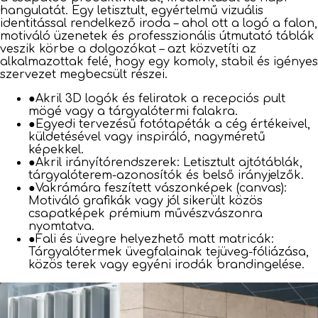
hangulatát. Egy letisztult, egyértelmű vizuális
identitással rendelkező iroda – ahol ott a logó a falon,
motiváló üzenetek és professzionális útmutató táblák
veszik körbe a dolgozókat – azt közvetíti az
alkalmazottak felé, hogy egy komoly, stabil és igényes
szervezet megbecsült részei.
●
Akril 3D logók és feliratok a recepciós pult
mögé vagy a tárgyalótermi falakra.
●
Egyedi tervezésű fotótapéták a cég értékeivel,
küldetésével vagy inspiráló, nagyméretű
képekkel.
●
Akril irányítórendszerek: Letisztult ajtótáblák,
tárgyalóterem-azonosítók és belső irányjelzők.
●
Vakrámára feszített vászonképek (canvas):
Motiváló grafikák vagy jól sikerült közös
csapatképek prémium művészvászonra
nyomtatva.
●
Fali és üvegre helyezhető matt matricák:
Tárgyalótermek üvegfalainak tejüveg-fóliázása,
közös terek vagy egyéni irodák brandingelése.