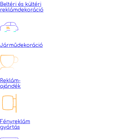
Beltéri és kültéri
reklámdekoráció
Járműdekoráció
Reklám-
ajándék
Fényreklám
gyártás