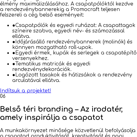
élmény maximalizálásához. A csapatpólóktól kezdve
a rendezvénybannerekig a Promocraft teljesen
felszereli a cég belső eseményeit:
●
Csapatpólók és egyedi ruházat: A csapattagok
színeire szabva, egyedi név- és számozással
ellátva.
●
Időjárásálló rendezvénybannerek (molinók) és
könnyen mozgatható roll-upok.
●
Egyedi érmek, kupák és serlegek a csapatépítő
versenyekhez.
●
Tematikus matricák és egyedi
rendezvénydekorációk.
●
Logózott tasakok és hátizsákok a rendezvény
arculatával ellátva.
Indítsuk a projektet!
06
Belső téri branding – Az irodatér,
amely inspirálja a csapatot
A munkakörnyezet minősége közvetlenül befolyásolja
a csapatod produktivitását, kreativitását és napi