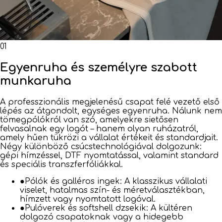
01
Egyenruha és személyre szabott
munkaruha
A professzionális megjelenésű csapat felé vezető első
lépés az átgondolt, egységes egyenruha. Nálunk nem
tömegpólókról van szó, amelyekre sietősen
felvasalnak egy logót – hanem olyan ruházatról,
amely hűen tükrözi a vállalat értékeit és standardjait.
Négy különböző csúcstechnológiával dolgozunk:
gépi hímzéssel, DTF nyomtatással, valamint standard
és speciális transzferfóliákkal.
●
Pólók és galléros ingek: A klasszikus vállalati
viselet, hatalmas szín- és méretválasztékban,
hímzett vagy nyomtatott logóval.
●
Pulóverek és softshell dzsekik: A kültéren
dolgozó csapatoknak vagy a hidegebb