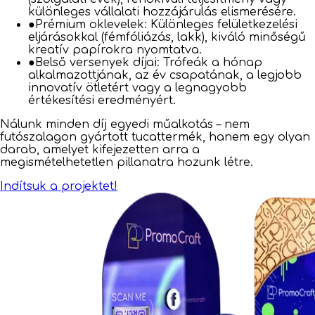
különleges vállalati hozzájárulás elismerésére.
●
Prémium oklevelek: Különleges felületkezelési
eljárásokkal (fémfóliázás, lakk), kiváló minőségű
kreatív papírokra nyomtatva.
●
Belső versenyek díjai: Trófeák a hónap
alkalmazottjának, az év csapatának, a legjobb
innovatív ötletért vagy a legnagyobb
értékesítési eredményért.
Nálunk minden díj egyedi műalkotás – nem
futószalagon gyártott tucattermék, hanem egy olyan
darab, amelyet kifejezetten arra a
megismételhetetlen pillanatra hozunk létre.
Indítsuk a projektet!