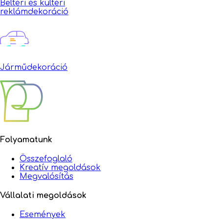
Beltéri és kültéri
reklámdekoráció
Járműdekoráció
Folyamatunk
Összefoglaló
Kreatív megoldások
Megvalósítás
Vállalati megoldások
Események