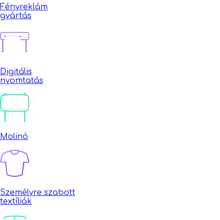
Fényreklám
gyártás
Digitális
nyomtatás
Molinó
Személyre szabott
textíliák