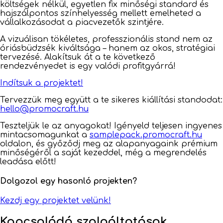
költségek nélkül, egyetlen fix minőségi standard és
hajszálpontos színhelyesség mellett emelheted a
vállalkozásodat a piacvezetők szintjére.
A vizuálisan tökéletes, professzionális stand nem az
óriásbüdzsék kiváltsága – hanem az okos, stratégiai
tervezésé. Alakítsuk át a te következő
rendezvényedet is egy valódi profitgyárrá!
Indítsuk a projektet!
Tervezzük meg együtt a te sikeres kiállítási standodat:
hello@promocraft.hu
Teszteljük le az anyagokat! Igényeld teljesen ingyenes
mintacsomagunkat a
samplepack.promocraft.hu
oldalon, és győződj meg az alapanyagaink prémium
minőségéről a saját kezeddel, még a megrendelés
leadása előtt!
Dolgozol egy hasonló projekten?
Kezdj egy projektet velünk!
Kapcsolódó szolgáltatások