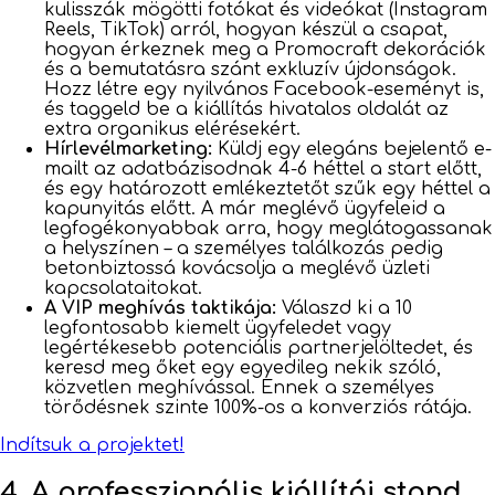
kulisszák mögötti fotókat és videókat (Instagram
Reels, TikTok) arról, hogyan készül a csapat,
hogyan érkeznek meg a Promocraft dekorációk
és a bemutatásra szánt exkluzív újdonságok.
Hozz létre egy nyilvános Facebook-eseményt is,
és taggeld be a kiállítás hivatalos oldalát az
extra organikus elérésekért.
Hírlevélmarketing:
Küldj egy elegáns bejelentő e-
mailt az adatbázisodnak 4-6 héttel a start előtt,
és egy határozott emlékeztetőt szűk egy héttel a
kapunyitás előtt. A már meglévő ügyfeleid a
legfogékonyabbak arra, hogy meglátogassanak
a helyszínen – a személyes találkozás pedig
betonbiztossá kovácsolja a meglévő üzleti
kapcsolataitokat.
A VIP meghívás taktikája:
Válaszd ki a 10
legfontosabb kiemelt ügyfeledet vagy
legértékesebb potenciális partnerjelöltedet, és
keresd meg őket egy egyedileg nekik szóló,
közvetlen meghívással. Ennek a személyes
törődésnek szinte 100%-os a konverziós rátája.
Indítsuk a projektet!
4. A professzionális kiállítói stand