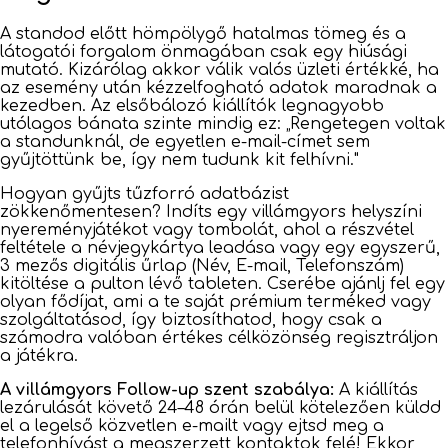
A standod előtt hömpölygő hatalmas tömeg és a
látogatói forgalom önmagában csak egy hiúsági
mutató. Kizárólag akkor válik valós üzleti értékké, ha
az esemény után kézzelfogható adatok maradnak a
kezedben. Az elsőbálozó kiállítók legnagyobb
utólagos bánata szinte mindig ez: „Rengetegen voltak
a standunknál, de egyetlen e-mail-címet sem
gyűjtöttünk be, így nem tudunk kit felhívni."
Hogyan gyűjts tűzforró adatbázist
zökkenőmentesen? Indíts egy villámgyors helyszíni
nyereményjátékot vagy tombolát, ahol a részvétel
feltétele a névjegykártya leadása vagy egy egyszerű,
3 mezős digitális űrlap (Név, E-mail, Telefonszám)
kitöltése a pulton lévő tableten. Cserébe ajánlj fel egy
olyan fődíjat, ami a te saját prémium terméked vagy
szolgáltatásod, így biztosíthatod, hogy csak a
számodra valóban értékes célközönség regisztráljon
a játékra.
A villámgyors Follow-up szent szabálya:
A kiállítás
lezárulását követő 24–48 órán belül kötelezően küldd
el a legelső közvetlen e-mailt vagy ejtsd meg a
telefonhívást a megszerzett kontaktok felé! Ekkor