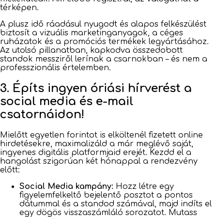
térképen.
A plusz idő ráadásul nyugodt és alapos felkészülést
biztosít a vizuális marketinganyagok, a céges
ruházatok és a promóciós termékek legyártásához.
Az utolsó pillanatban, kapkodva összedobott
standok messziről lerínak a csarnokban – és nem a
professzionális értelemben.
3. Építs ingyen óriási hírverést a
social media és e-mail
csatornáidon!
Mielőtt egyetlen forintot is elköltenél fizetett online
hirdetésekre, maximalizáld a már meglévő saját,
ingyenes digitális platformjaid erejét. Kezdd el a
hangolást szigorúan két hónappal a rendezvény
előtt:
Social Media kampány:
Hozz létre egy
figyelemfelkeltő bejelentő posztot a pontos
dátummal és a standod számával, majd indíts el
egy dögös visszaszámláló sorozatot. Mutass