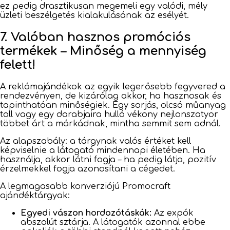
ez pedig drasztikusan megemeli egy valódi, mély
üzleti beszélgetés kialakulásának az esélyét.
7. Valóban hasznos promóciós
termékek – Minőség a mennyiség
felett!
A reklámajándékok az egyik legerősebb fegyvered a
rendezvényen, de kizárólag akkor, ha hasznosak és
tapinthatóan minőségiek. Egy sorjás, olcsó műanyag
toll vagy egy darabjaira hulló vékony nejlonszatyor
többet árt a márkádnak, mintha semmit sem adnál.
Az alapszabály: a tárgynak valós értéket kell
képviselnie a látogató mindennapi életében. Ha
használja, akkor látni fogja – ha pedig látja, pozitív
érzelmekkel fogja azonosítani a cégedet.
A legmagasabb konverziójú Promocraft
ajándéktárgyak:
Egyedi vászon hordozótáskák:
Az expók
abszolút sztárja. A látogatók azonnal ebbe