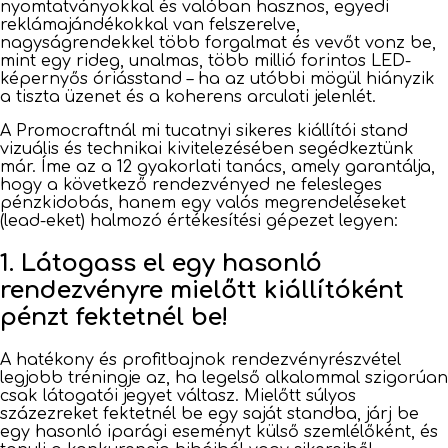
nyomtatványokkal és valóban hasznos, egyedi
reklámajándékokkal van felszerelve,
nagyságrendekkel több forgalmat és vevőt vonz be,
mint egy rideg, unalmas, több millió forintos LED-
képernyős óriásstand – ha az utóbbi mögül hiányzik
a tiszta üzenet és a koherens arculati jelenlét.
A Promocraftnál mi tucatnyi sikeres kiállítói stand
vizuális és technikai kivitelezésében segédkeztünk
már. Íme az a 12 gyakorlati tanács, amely garantálja,
hogy a következő rendezvényed ne felesleges
pénzkidobás, hanem egy valós megrendeléseket
(lead-eket) halmozó értékesítési gépezet legyen:
1. Látogass el egy hasonló
rendezvényre mielőtt kiállítóként
pénzt fektetnél be!
A hatékony és profitbajnok rendezvényrészvétel
legjobb tréningje az, ha legelső alkalommal szigorúan
csak látogatói jegyet váltasz. Mielőtt súlyos
százezreket fektetnél be egy saját standba, járj be
egy hasonló iparági eseményt külső szemlélőként, és