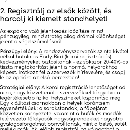
2. Regisztrálj az elsők között, és
harcolj ki kiemelt standhelyet!
Az expókra való jelentkezés időzítése mind
pénzügyileg, mind stratégiailag drámai különbséget
jelent a végelszámolásnál.
Pénzügyi előny:
A rendezvényszervezők szinte kivétel
nélkül hatalmas Early-Bird (korai regisztrációs)
kedvezményeket biztosítanak – ez sokszor 20–40%-os
tiszta megtakarítást jelent a normál helyárakhoz
képest. Iratkozz fel a szervezők hírlevelére, és csapj
le az opcióra az első percekben!
Stratégiai előny:
A korai regisztráció lehetőséget ad
arra, hogy közvetlenül a szervezőkkel tárgyalva a
legértékesebb fizikai helyszíneket kaparintsd meg.
Egy kiállítási csarnokban a helyek korántsem
egyenértékűek: a sarokstandok, a főbejárat
közvetlen környezete, valamint a büfék és mosdók
felé vezető főfolyosók nagyságrendekkel nagyobb
gyalogosforgalmat bonyolítanak, mint a belső, sötét
mellékutcák. Aki előbb regisztrál, az válogathat a