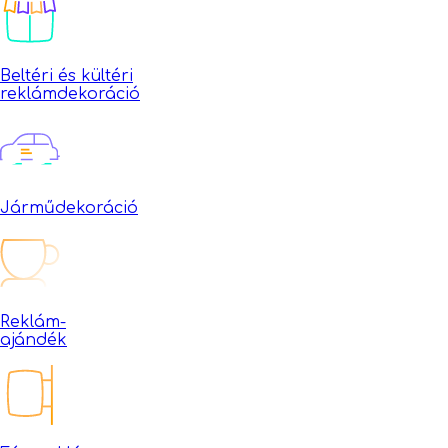
Beltéri és kültéri
reklámdekoráció
Járműdekoráció
Reklám-
ajándék