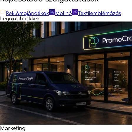
Reklámajándékok
Molinó
Textilemblémázás
Legújabb cikkek
Marketing