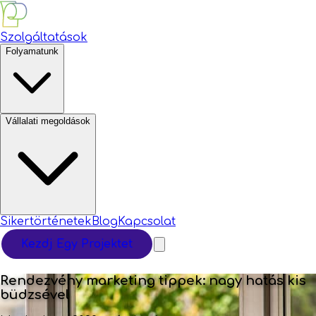
Szolgáltatások
Folyamatunk
Vállalati megoldások
Sikertörténetek
Blog
Kapcsolat
Kezdj Egy Projektet
Rendezvény marketing tippek: nagy hatás kis
büdzsével