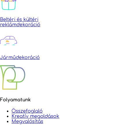
Beltéri és kültéri
reklámdekoráció
Járműdekoráció
Folyamatunk
Összefoglaló
Kreatív megoldások
Megvalósítás