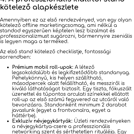
kötelező alapkészlete
Amennyiben ez az első rendezvényed, van egy olyan
kötelező offline marketingcsomag, ami nélkül a
standod egyszerűen képtelen lesz bizalmat és
professzionalizmust sugározni, bármennyire zseniális
is legyen maga a terméked.
Az első stand kötelező checklistje, fontossági
sorrendben:
Prémium mobil roll-upok:
A létező
legsokoldalúbb és legkifizetődőbb standanyag.
Pehelykönnyű, kis helyen szállítható,
másodpercek alatt felállítható, és messziről is
kiváló láthatóságot biztosít. Egy tiszta, fókuszált
üzenettel és tűpontos arculati színekkel ellátott
roll-up az első számú fegyvered az utcáról való
bevonzásra. Standonként minimum 2 darabot
javaslunk (egyet a frontvonalra, egyet a
háttérbe).
Exkluzív névjegykártyák:
Üzleti rendezvényeken
a névjegykártya-csere a professzionális
networking szent és sérthetetlen rituáléja. Egy