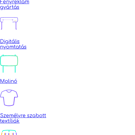
Fényreklám
gyártás
Digitális
nyomtatás
Molinó
Személyre szabott
textíliák