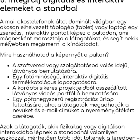
6. Integrálj digitális és interaktív
elemeket a standba!
A mai, okostelefonok által dominált világban egy
okosan elhelyezett táblagép (tablet) vagy laptop egy
zseniális, interaktív pontot képez a pultodon, ami
mágnesként marasztalja a látogatókat, és segít nekik
mélyebben megismerni a kínálatodat.
Mire használhatod a képernyőt a pulton?
A szoftvered vagy szolgáltatásod valós idejű,
látványos bemutatására.
Egy fotóminőségű, interaktív digitális
termékkatalógus lapozgatására.
A korábbi sikeres projektjeidből összeállított
látványos videós portfólió bemutatására.
Egy pofonegyszerű regisztrációs űrlap
futtatására, ahol a látogatók megadhatják a
nevüket és e-mail-címüket a nyereményjátékért
cserébe.
Azok a látogatók, akik fizikailag vagy digitálisan
interakcióba lépnek a standodnál valamilyen
eszközzel, mérhetően több időt töltenek a teredben –