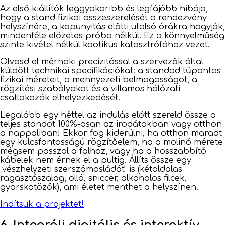
Az első kiállítók leggyakoribb és legfájóbb hibája,
hogy a stand fizikai összeszerelését a rendezvény
helyszínére, a kapunyitás előtti utolsó órákra hagyják,
mindenféle előzetes próba nélkül. Ez a könnyelműség
szinte kivétel nélkül kaotikus katasztrófához vezet.
Olvasd el mérnöki precizitással a szervezők által
küldött technikai specifikációkat: a standod tűpontos
fizikai méreteit, a mennyezeti belmagasságot, a
rögzítési szabályokat és a villamos hálózati
csatlakozók elhelyezkedését.
Legalább egy héttel az indulás előtt szereld össze a
teljes standot 100%-osan az irodátokban vagy otthon
a nappaliban! Ekkor fog kiderülni, ha otthon maradt
egy kulcsfontosságú rögzítőelem, ha a molinó mérete
mégsem passzol a falhoz, vagy ha a hosszabbító
kábelek nem érnek el a pultig. Állíts össze egy
„vészhelyzeti szerszámosládát" is (kétoldalas
ragasztószalag, olló, sniccer, alkoholos filcek,
gyorskötözők), ami életet menthet a helyszínen.
Indítsuk a projektet!