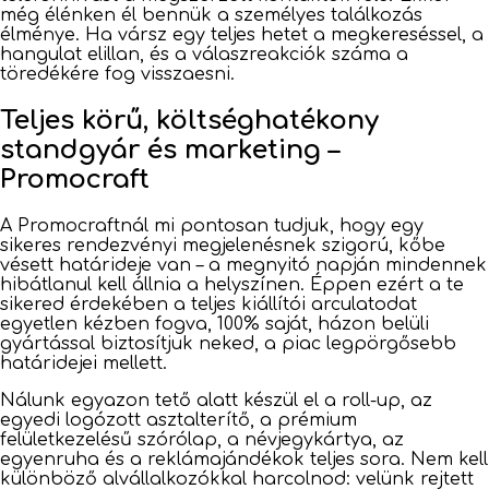
még élénken él bennük a személyes találkozás
élménye. Ha vársz egy teljes hetet a megkereséssel, a
hangulat elillan, és a válaszreakciók száma a
töredékére fog visszaesni.
Teljes körű, költséghatékony
standgyár és marketing –
Promocraft
A Promocraftnál mi pontosan tudjuk, hogy egy
sikeres rendezvényi megjelenésnek szigorú, kőbe
vésett határideje van – a megnyitó napján mindennek
hibátlanul kell állnia a helyszínen. Éppen ezért a te
sikered érdekében a teljes kiállítói arculatodat
egyetlen kézben fogva, 100% saját, házon belüli
gyártással biztosítjuk neked, a piac legpörgősebb
határidejei mellett.
Nálunk egyazon tető alatt készül el a roll-up, az
egyedi logózott asztalterítő, a prémium
felületkezelésű szórólap, a névjegykártya, az
egyenruha és a reklámajándékok teljes sora. Nem kell
különböző alvállalkozókkal harcolnod: velünk rejtett