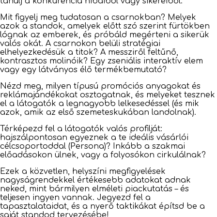
tanulj a konkurencia hibáiból vagy sikereiből.
Mit figyelj meg tudatosan a csarnokban? Melyek
azok a standok, amelyek előtt szó szerint fürtökben
lógnak az emberek, és próbáld megérteni a sikerük
valós okát. A csarnokon belüli stratégiai
elhelyezkedésük a titok? A messziről feltűnő,
kontrasztos molinóik? Egy zseniális interaktív elem
vagy egy látványos élő termékbemutató?
Nézd meg, milyen típusú promóciós anyagokat és
reklámajándékokat osztogatnak, és melyeket tesznek
el a látogatók a legnagyobb lelkesedéssel (és mik
azok, amik az első szemeteskukában landolnak).
Térképezd fel a látogatók valós profilját:
hajszálpontosan egyeznek a te ideális vásárlói
célcsoportoddal (Persona)? Inkább a szakmai
előadásokon ülnek, vagy a folyosókon cirkulálnak?
Ezek a közvetlen, helyszíni megfigyelések
nagyságrendekkel értékesebb adatokat adnak
neked, mint bármilyen elméleti piackutatás – és
teljesen ingyen vannak. Jegyezd fel a
tapasztalataidat, és a nyerő taktikákat építsd be a
saját standod tervezésébe!