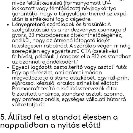
nívós felületkezelésű (formanyomott UV-
lakkozott vagy fémfóliázott) névjegykártya
garantálja, hogy a tárgyalópartnered az expó
után is emlékezni fog a cégedre.
Lényegretörő szórólapok és brosúrák:
A
szolgáltatásaid és a rendezvényes csomagjaid
gyors, 30 másodperces áttekinthetőségéhez,
anélkül, hogy az átmenő látogató idejét
feleslegesen rabolnád. A szórólap végén mindig
szerepeljen egy egyértelmű CTA (cselekvési
felhívás), például: „Látogass el a B12-es standhoz
az azonnali ajándékodért!"
Egyedi logózott asztalterítő vagy asztali futó:
Egy apró részlet, ami drámai módon
megváltoztatja a stand összképét. Egy full-print
eljárással készülő, arculati színekkel ellátott
Promocraft terítő a kiállításszervezők által
biztosított unalmas, standard asztalt azonnal
egy professzionális, egységes vállalati bútorrá
változtatja át.
5. Állítsd fel a standot élesben a
nappalidban a nyitás előtt!