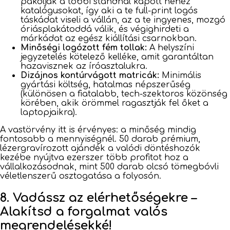
pakolják a többi standnál kapott nehéz
katalógusokat, így aki a te full-print logós
táskádat viseli a vállán, az a te ingyenes, mozgó
óriásplakátoddá válik, és végighirdeti a
márkádat az egész kiállítási csarnokban.
Minőségi logózott fém tollak:
A helyszíni
jegyzetelés kötelező kelléke, amit garantáltan
hazavisznek az íróasztalukra.
Dizájnos kontúrvágott matricák:
Minimális
gyártási költség, hatalmas népszerűség
(különösen a fiatalabb, tech-szektoros közönség
körében, akik örömmel ragasztják fel őket a
laptopjaikra).
A vastörvény itt is érvényes: a minőség mindig
fontosabb a mennyiségnél. 50 darab prémium,
lézergravírozott ajándék a valódi döntéshozók
kezébe nyújtva ezerszer több profitot hoz a
vállalkozásodnak, mint 500 darab olcsó tömegbóvli
véletlenszerű osztogatása a folyosón.
8. Vadássz az elérhetőségekre –
Alakítsd a forgalmat valós
megrendelésekké!