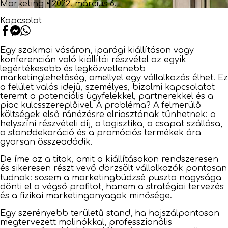
Marketing
•
2022. március 6.
Kapcsolat
Egy szakmai vásáron, iparági kiállításon vagy
konferencián való kiállítói részvétel az egyik
legértékesebb és legközvetlenebb
marketinglehetőség, amellyel egy vállalkozás élhet. Ez
a felület valós idejű, személyes, bizalmi kapcsolatot
teremt a potenciális ügyfelekkel, partnerekkel és a
piac kulcsszereplőivel. A probléma? A felmerülő
költségek első ránézésre elriasztónak tűnhetnek: a
helyszíni részvételi díj, a logisztika, a csapat szállása,
a standdekoráció és a promóciós termékek ára
gyorsan összeadódik.
De íme az a titok, amit a kiállításokon rendszeresen
és sikeresen részt vevő dörzsölt vállalkozók pontosan
tudnak: sosem a marketingbüdzsé puszta nagysága
dönti el a végső profitot, hanem a stratégiai tervezés
és a fizikai marketinganyagok minősége.
Egy szerényebb területű stand, ha hajszálpontosan
megtervezett molinókkal, professzionális