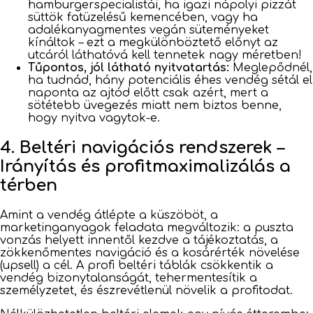
hamburgerspecialistái, ha igazi nápolyi pizzát
süttök fatüzelésű kemencében, vagy ha
adalékanyagmentes vegán süteményeket
kínáltok – ezt a megkülönböztető előnyt az
utcáról láthatóvá kell tennetek nagy méretben!
Tűpontos, jól látható nyitvatartás:
Meglepődnél,
ha tudnád, hány potenciális éhes vendég sétál el
naponta az ajtód előtt csak azért, mert a
sötétebb üvegezés miatt nem biztos benne,
hogy nyitva vagytok-e.
4. Beltéri navigációs rendszerek –
Irányítás és profitmaximalizálás a
térben
Amint a vendég átlépte a küszöböt, a
marketinganyagok feladata megváltozik: a puszta
vonzás helyett innentől kezdve a tájékoztatás, a
zökkenőmentes navigáció és a kosárérték növelése
(upsell) a cél. A profi beltéri táblák csökkentik a
vendég bizonytalanságát, tehermentesítik a
személyzetet, és észrevétlenül növelik a profitodat.