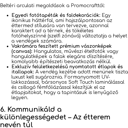
Beltéri arculati megoldások a Promocrafttól:
Egyedi fotótapéták és faldekorációk:
Egy
ikonikus háttérfal, ami hajszálpontosan az
éttermed stílusára van tervezve, azonnal
karaktert ad a térnek, és tökéletes
fotóhelyszínné (szelfi zónává) változtatja a helyet
a vendégek számára.
Vakrámára feszített prémium vászonképek
(canvas):
Hangulatos, művészi ételfotók vagy
hangulatképek a falak elegáns díszítésére,
komolyabb építészeti beavatkozás nélkül.
Exkluzív felületkezelésű nyomtatott étlapok és
itallapok:
A vendég kezébe adott menünek tiszta
luxust kell sugároznia. Formanyomott UV-
lakkozással, bársonyos Soft Touch laminálással
és csillogó fémfóliázással készítjük el az
étlapjaitokat, hogy a tapintásuk is lenyűgöző
legyen.
6. Kommunikáld a
különlegességedet – Az étterem
nevén túl