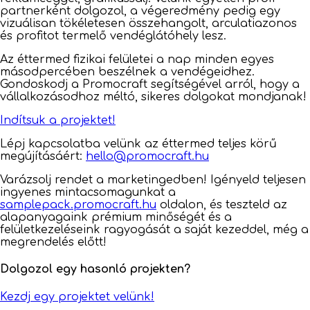
partnerként dolgozol, a végeredmény pedig egy
vizuálisan tökéletesen összehangolt, arculatiazonos
és profitot termelő vendéglátóhely lesz.
Az éttermed fizikai felületei a nap minden egyes
másodpercében beszélnek a vendégeidhez.
Gondoskodj a Promocraft segítségével arról, hogy a
vállalkozásodhoz méltó, sikeres dolgokat mondjanak!
Indítsuk a projektet!
Lépj kapcsolatba velünk az éttermed teljes körű
megújításáért:
hello@promocraft.hu
Varázsolj rendet a marketingedben! Igényeld teljesen
ingyenes mintacsomagunkat a
samplepack.promocraft.hu
oldalon, és teszteld az
alapanyagaink prémium minőségét és a
felületkezeléseink ragyogását a saját kezeddel, még a
megrendelés előtt!
Dolgozol egy hasonló projekten?
Kezdj egy projektet velünk!