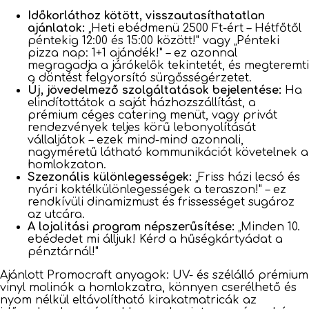
Időkorláthoz kötött, visszautasíthatatlan
ajánlatok:
„Heti ebédmenü 2500 Ft-ért – Hétfőtől
péntekig 12:00 és 15:00 között!" vagy „Pénteki
pizza nap: 1+1 ajándék!" – ez azonnal
megragadja a járókelők tekintetét, és megteremti
a döntést felgyorsító sürgősségérzetet.
Új, jövedelmező szolgáltatások bejelentése:
Ha
elindítottátok a saját házhozszállítást, a
prémium céges catering menüt, vagy privát
rendezvények teljes körű lebonyolítását
vállaljátok – ezek mind-mind azonnali,
nagyméretű látható kommunikációt követelnek a
homlokzaton.
Szezonális különlegességek:
„Friss házi lecsó és
nyári koktélkülönlegességek a teraszon!" – ez
rendkívüli dinamizmust és frissességet sugároz
az utcára.
A lojalitási program népszerűsítése:
„Minden 10.
ebédedet mi álljuk! Kérd a hűségkártyádat a
pénztárnál!"
Ajánlott Promocraft anyagok: UV- és szélálló prémium
vinyl molinók a homlokzatra, könnyen cserélhető és
nyom nélkül eltávolítható kirakatmatricák az