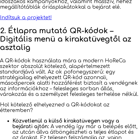
időszakos kampányokhoz, valamint masszív, nehéz
megállítótáblák óriásplakátokkal a bejárat elé.
Indítsuk a projektet!
2. Étlapra mutató QR-kódok –
Digitális menü a kirakatüvegtől az
asztalig
A QR-kódok használata mára a modern HoReCa
szektor abszolút kötelező, alapértelmezett
standardjává vált. Az ok pofonegyszerű: egy
stratégiailag elhelyezett QR-kód azonnali,
másodpercek alatti hozzáférést biztosít a vendégnek
az információkhoz – felesleges sorban állás,
várakozás és a személyzet felesleges terhelése nélkül.
Hol kötelező elhelyezned a QR-kódokat az
étteremben?
Közvetlenül a külső kirakatüvegen vagy a
bejárati ajtón:
A vendég így már a belépés előtt,
az utcán állva átböngészheti a teljes étlapot és
az árakat. Ez teljesen felszámolja az „vajon