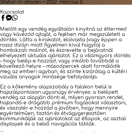
Sfaturi în afaceri
•
2022. március 6.
Kapcsolat
Mielőtt egy vendég egyáltalán kinyitná az éttermed
vagy kávézód ajtaját, a fejében már megszületett a
döntés. Látta a kirakatot, elolvasta (vagy éppen a
rossz dizájn miatt figyelmen kívül hagyta) a
homlokzati molinót, és észrevette a bejáratnál
elhelyezett aktuális ajánlatot. Ez a villámgyors döntés
– hogy belép-e hozzád, vagy inkább továbbáll a
következő helyre – másodpercek alatt formálódik
meg az emberi agyban, és szinte kizárólag a kültéri
vizuális anyagok minősége befolyásolja.
Ez a kőkemény alapszabály a falakon belül is
hajszálpontosan ugyanúgy érvényes: a belépett
vendég az alapján dönti el, milyen gyorsan rendel,
hajlandó-e drágább prémium fogásokat választani,
és visszatér-e hozzád a jövőben, hogy mennyire
egyértelműen, tisztán és étvágygerjesztően
kommunikálják az ajánlatokat az étlapok, az asztali
displayek és a belső navigációs táblák.