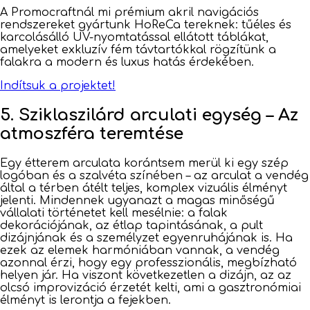
A Promocraftnál mi prémium akril navigációs
rendszereket gyártunk HoReCa tereknek: tűéles és
karcolásálló UV-nyomtatással ellátott táblákat,
amelyeket exkluzív fém távtartókkal rögzítünk a
falakra a modern és luxus hatás érdekében.
Indítsuk a projektet!
5. Sziklaszilárd arculati egység – Az
atmoszféra teremtése
Egy étterem arculata korántsem merül ki egy szép
logóban és a szalvéta színében – az arculat a vendég
által a térben átélt teljes, komplex vizuális élményt
jelenti. Mindennek ugyanazt a magas minőségű
vállalati történetet kell mesélnie: a falak
dekorációjának, az étlap tapintásának, a pult
dizájnjának és a személyzet egyenruhájának is. Ha
ezek az elemek harmóniában vannak, a vendég
azonnal érzi, hogy egy professzionális, megbízható
helyen jár. Ha viszont következetlen a dizájn, az az
olcsó improvizáció érzetét kelti, ami a gasztronómiai
élményt is lerontja a fejekben.