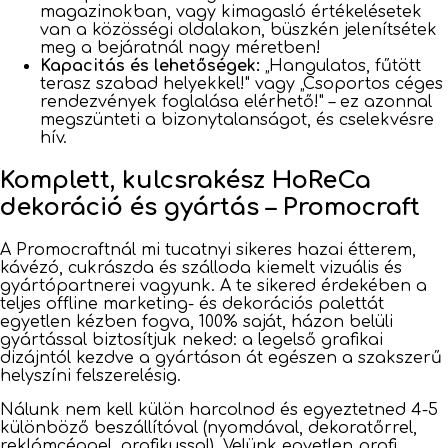
magazinokban, vagy kimagasló értékelésetek
van a közösségi oldalakon, büszkén jelenítsétek
meg a bejáratnál nagy méretben!
Kapacitás és lehetőségek:
„Hangulatos, fűtött
terasz szabad helyekkel!" vagy „Csoportos céges
rendezvények foglalása elérhető!" – ez azonnal
megszünteti a bizonytalanságot, és cselekvésre
hív.
Komplett, kulcsrakész HoReCa
dekoráció és gyártás – Promocraft
A Promocraftnál mi tucatnyi sikeres hazai étterem,
kávézó, cukrászda és szálloda kiemelt vizuális és
gyártópartnerei vagyunk. A te sikered érdekében a
teljes offline marketing- és dekorációs palettát
egyetlen kézben fogva, 100% saját, házon belüli
gyártással biztosítjuk neked: a legelső grafikai
dizájntól kezdve a gyártáson át egészen a szakszerű
helyszíni felszerelésig.
Nálunk nem kell külön harcolnod és egyeztetned 4-5
különböző beszállítóval (nyomdával, dekoratőrrel,
reklámcéggel, grafikussal). Velünk egyetlen profi