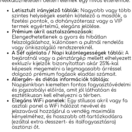
Nélkülözhetetlen beltéri elemek egy nívós étterembe:
Letisztult irányjelző táblák:
Nagyobb vagy több
szintes helyiségek esetén kötelező a mosdók, a
fizetési pontok, a dohányzóterasz vagy a VIP
termek egyértelmű, elegáns jelölése.
Prémium akril asztalszámozások:
Elengedhetetlenek a gyors és hibátlan
felszolgáláshoz, különösen a pultnál rendelős
vagy önkiszolgáló rendszereknél.
A Séf ajánlata / Napi különlegességek táblái:
A
bejáratnál vagy a pénztárgép mellett elhelyezett
exkluzív kijelzők bizonyítottan akár 25%-kal
képesek megemelni a legmagasabb árréssel
dolgozó prémium fogások eladási számait.
Allergén- és diétás információk táblája:
Napjainkban kiemelten fontos fogyasztóvédelmi
és jogszabályi előírás, amit jól láthatóan és
esztétikusan kell elhelyezni a térben.
Elegáns WiFi panelek:
Egy stílusos akril vagy fa
asztali panel a WiFi hálózat nevével és
jelszavával hozzájárul a vendég maximális
kényelméhez, és hosszabb ott-tartózkodásra
(ezáltal extra desszert- és italfogyasztásra)
ösztönzi őt.