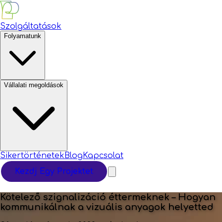
Szolgáltatások
Folyamatunk
Vállalati megoldások
Sikertörténetek
Blog
Kapcsolat
Kezdj Egy Projektet
Kötelező szignalizáció éttermeknek – Hogyan
kommunikálnak a vizuális anyagok helyetted