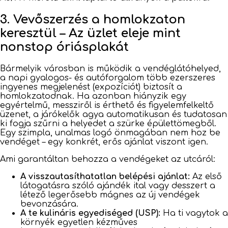
3. Vevőszerzés a homlokzaton
keresztül – Az üzlet eleje mint
nonstop óriásplakát
Bármelyik városban is működik a vendéglátóhelyed,
a napi gyalogos- és autóforgalom több ezerszeres
ingyenes megjelenést (expozíciót) biztosít a
homlokzatodnak. Ha azonban hiányzik egy
egyértelmű, messziről is érthető és figyelemfelkeltő
üzenet, a járókelők agya automatikusan és tudatosan
ki fogja szűrni a helyedet a szürke épülettömegből.
Egy szimpla, unalmas logó önmagában nem hoz be
vendéget – egy konkrét, erős ajánlat viszont igen.
Ami garantáltan behozza a vendégeket az utcáról:
A visszautasíthatatlan belépési ajánlat:
Az első
látogatásra szóló ajándék ital vagy desszert a
létező legerősebb mágnes az új vendégek
bevonzására.
A te kulináris egyediséged (USP):
Ha ti vagytok a
környék egyetlen kézműves