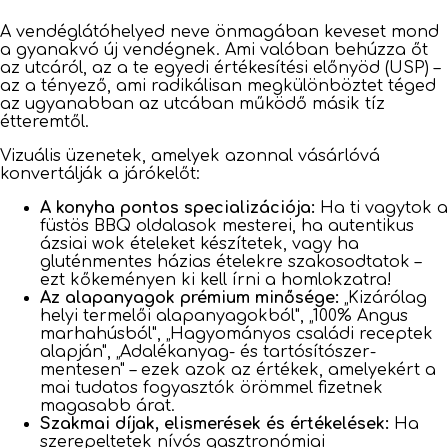
A vendéglátóhelyed neve önmagában keveset mond
a gyanakvó új vendégnek. Ami valóban behúzza őt
az utcáról, az a te egyedi értékesítési előnyöd (USP) –
az a tényező, ami radikálisan megkülönböztet téged
az ugyanabban az utcában működő másik tíz
étteremtől.
Vizuális üzenetek, amelyek azonnal vásárlóvá
konvertálják a járókelőt:
A konyha pontos specializációja:
Ha ti vagytok a
füstös BBQ oldalasok mesterei, ha autentikus
ázsiai wok ételeket készítetek, vagy ha
gluténmentes házias ételekre szakosodtatok –
ezt kőkeményen ki kell írni a homlokzatra!
Az alapanyagok prémium minősége:
„Kizárólag
helyi termelői alapanyagokból", „100% Angus
marhahúsból", „Hagyományos családi receptek
alapján", „Adalékanyag- és tartósítószer-
mentesen" – ezek azok az értékek, amelyekért a
mai tudatos fogyasztók örömmel fizetnek
magasabb árat.
Szakmai díjak, elismerések és értékelések:
Ha
szerepeltetek nívós gasztronómiai