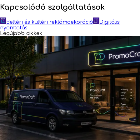
Kapcsolódó szolgáltatások
Beltéri és kültéri reklámdekoráció
Digitális
nyomtatás
Legújabb cikkek