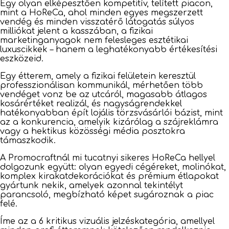
Egy olyan elképesztően kompetitív, telített piacon,
mint a HoReCa, ahol minden egyes megszerzett
vendég és minden visszatérő látogatás súlyos
milliókat jelent a kasszában, a fizikai
marketinganyagok nem felesleges esztétikai
luxuscikkek – hanem a leghatékonyabb értékesítési
eszközeid.
Egy étterem, amely a fizikai felületein keresztül
professzionálisan kommunikál, mérhetően több
vendéget vonz be az utcáról, magasabb átlagos
kosárértéket realizál, és nagyságrendekkel
hatékonyabban épít lojális törzsvásárlói bázist, mint
az a konkurencia, amelyik kizárólag a szájreklámra
vagy a hektikus közösségi média posztokra
támaszkodik.
A Promocraftnál mi tucatnyi sikeres HoReCa hellyel
dolgozunk együtt: olyan egyedi cégéreket, molinókat,
komplex kirakatdekorációkat és prémium étlapokat
gyártunk nekik, amelyek azonnal tekintélyt
parancsoló, megbízható képet sugároznak a piac
felé.
Íme az a 6 kritikus vizuális jelzéskategória, amellyel