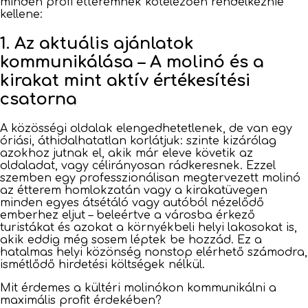
minden profi étteremnek kötelezően rendelkeznie
kellene:
1. Az aktuális ajánlatok
kommunikálása – A molinó és a
kirakat mint aktív értékesítési
csatorna
A közösségi oldalak elengedhetetlenek, de van egy
óriási, áthidalhatatlan korlátjuk: szinte kizárólag
azokhoz jutnak el, akik már eleve követik az
oldaladat, vagy célirányosan rádkeresnek. Ezzel
szemben egy professzionálisan megtervezett molinó
az étterem homlokzatán vagy a kirakatüvegen
minden egyes átsétáló vagy autóból nézelődő
emberhez eljut – beleértve a városba érkező
turistákat és azokat a környékbeli helyi lakosokat is,
akik eddig még sosem léptek be hozzád. Ez a
hatalmas helyi közönség nonstop elérhető számodra,
ismétlődő hirdetési költségek nélkül.
Mit érdemes a kültéri molinókon kommunikálni a
maximális profit érdekében?