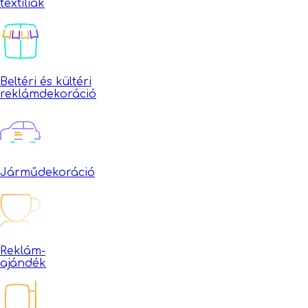
textíliák
Beltéri és kültéri
reklámdekoráció
Járműdekoráció
Reklám-
ajándék