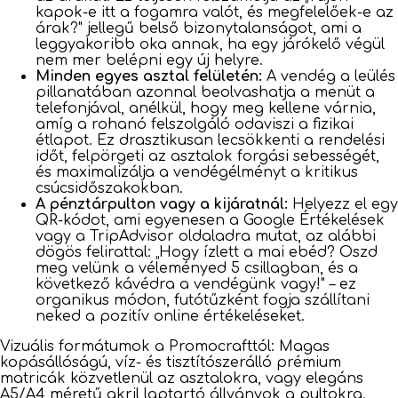
kapok-e itt a fogamra valót, és megfelelőek-e az
árak?" jellegű belső bizonytalanságot, ami a
leggyakoribb oka annak, ha egy járókelő végül
nem mer belépni egy új helyre.
Minden egyes asztal felületén:
A vendég a leülés
pillanatában azonnal beolvashatja a menüt a
telefonjával, anélkül, hogy meg kellene várnia,
amíg a rohanó felszolgáló odaviszi a fizikai
étlapot. Ez drasztikusan lecsökkenti a rendelési
időt, felpörgeti az asztalok forgási sebességét,
és maximalizálja a vendégélményt a kritikus
csúcsidőszakokban.
A pénztárpulton vagy a kijáratnál:
Helyezz el egy
QR-kódot, ami egyenesen a Google Értékelések
vagy a TripAdvisor oldaladra mutat, az alábbi
dögös felirattal: „Hogy ízlett a mai ebéd? Oszd
meg velünk a véleményed 5 csillagban, és a
következő kávédra a vendégünk vagy!" – ez
organikus módon, futótűzként fogja szállítani
neked a pozitív online értékeléseket.
Vizuális formátumok a Promocrafttól: Magas
kopásállóságú, víz- és tisztítószerálló prémium
matricák közvetlenül az asztalokra, vagy elegáns
A5/A4 méretű akril laptartó állványok a pultokra.