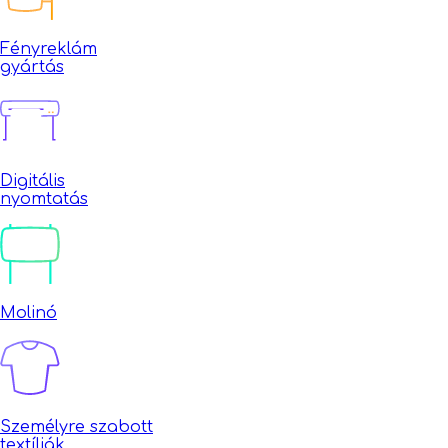
Fényreklám
gyártás
Digitális
nyomtatás
Molinó
Személyre szabott
textíliák