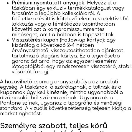
Prémium nyomtatott anyagok:
Helyezz el a
táskában egy exkluzív termékkatalógust vagy
brosúrát a legújabb kollekcióidról. A
felületkezelés itt is kötelező elem: a szelektív UV-
lakkozás vagy a fémfóliázás tapinthatóan
közvetíti azt a kompromisszummentes
minőséget, amit a boltban is tapasztaltak.
Visszatérési kupon (Follow-up kártya):
Egy
kizárólag a következő 2-4 hétben
érvényesíthető, visszautasíthatatlan ajánlatot
tartalmazó elegáns kártya. Ez a legerősebb
garanciád arra, hogy az egyszeri esemény
látogatójából egy rendszeresen visszatérő, stabil
vásárlót faragj.
A hazavihető csomag aranyszabálya az arculati
egység. A táskának, a szórólapnak, a tollnak és a
kuponnak úgy kell kinéznie, mintha ugyanabból a
dizájncsaládból származnának. Ugyanazok a
Pantone színek, ugyanaz a tipográfia és minőségi
standard. A vizuális következetlenség teljesen kioltja a
marketinghatást.
Személyre szabott, teljes körű