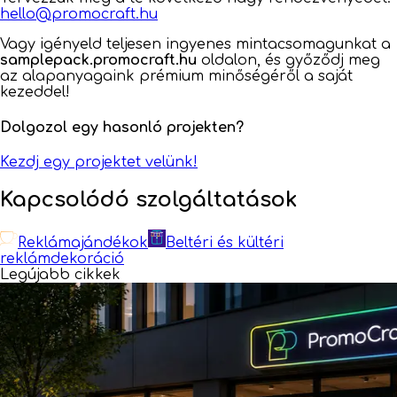
hello@promocraft.hu
Vagy igényeld teljesen ingyenes mintacsomagunkat a
samplepack.promocraft.hu
oldalon, és győződj meg
az alapanyagaink prémium minőségéről a saját
kezeddel!
Dolgozol egy hasonló projekten?
Kezdj egy projektet velünk!
Kapcsolódó szolgáltatások
Reklámajándékok
Beltéri és kültéri
reklámdekoráció
Legújabb cikkek