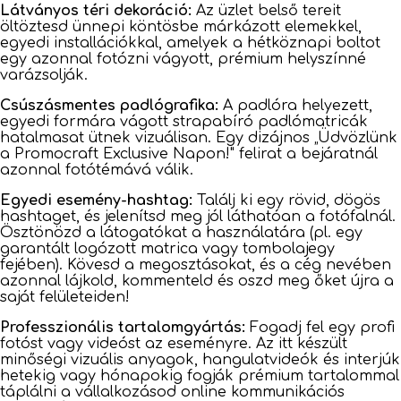
Látványos téri dekoráció:
Az üzlet belső tereit
öltöztesd ünnepi köntösbe márkázott elemekkel,
egyedi installációkkal, amelyek a hétköznapi boltot
egy azonnal fotózni vágyott, prémium helyszínné
varázsolják.
Csúszásmentes padlógrafika:
A padlóra helyezett,
egyedi formára vágott strapabíró padlómatricák
hatalmasat ütnek vizuálisan. Egy dizájnos „Üdvözlünk
a Promocraft Exclusive Napon!" felirat a bejáratnál
azonnal fotótémává válik.
Egyedi esemény-hashtag:
Találj ki egy rövid, dögös
hashtaget, és jelenítsd meg jól láthatóan a fotófalnál.
Ösztönözd a látogatókat a használatára (pl. egy
garantált logózott matrica vagy tombolajegy
fejében). Kövesd a megosztásokat, és a cég nevében
azonnal lájkold, kommenteld és oszd meg őket újra a
saját felületeiden!
Professzionális tartalomgyártás:
Fogadj fel egy profi
fotóst vagy videóst az eseményre. Az itt készült
minőségi vizuális anyagok, hangulatvideók és interjúk
hetekig vagy hónapokig fogják prémium tartalommal
táplálni a vállalkozásod online kommunikációs