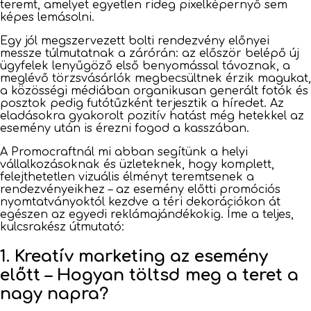
teremt, amelyet egyetlen rideg pixelképernyő sem
képes lemásolni.
Egy jól megszervezett bolti rendezvény előnyei
messze túlmutatnak a zárórán: az először belépő új
ügyfelek lenyűgöző első benyomással távoznak, a
meglévő törzsvásárlók megbecsültnek érzik magukat,
a közösségi médiában organikusan generált fotók és
posztok pedig futótűzként terjesztik a híredet. Az
eladásokra gyakorolt pozitív hatást még hetekkel az
esemény után is érezni fogod a kasszában.
A Promocraftnál mi abban segítünk a helyi
vállalkozásoknak és üzleteknek, hogy komplett,
felejthetetlen vizuális élményt teremtsenek a
rendezvényeikhez – az esemény előtti promóciós
nyomtatványoktól kezdve a téri dekorációkon át
egészen az egyedi reklámajándékokig. Íme a teljes,
kulcsrakész útmutató:
1. Kreatív marketing az esemény
előtt – Hogyan töltsd meg a teret a
nagy napra?