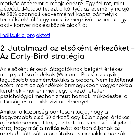
motivációt teremt a megjelenésre. Egy felirat, mint
például: „Mutasd fel ezt a kártyát az esemény napján,
és 20% azonnali kedvezményt kapsz bármelyik
termékünkből!" egy passzív meghívót azonnal egy
aktív konverziós eszközzé alakít át.
Indítsuk a projektet!
2. Jutalmazd az elsőként érkezőket –
Az Early-Bird stratégia
Az elsőként érkező látogatóknak beígért értékes
meglepetésajándékok (Welcome Pack) az egyik
legütősebb eseménytaktika a piacon. Nem feltétlenül
azért, mert az ajándékok önmagukban vagyonokba
kerülnek – hanem mert egy kikezdhetetlen
pszichológiai mechanizmust hoznak működésbe: a
ritkaság és az exkluzivitás élményét.
Amikor a közönség pontosan tudja, hogy a
leggyorsabb első 50 érkező egy különleges, értékes
ajándékcsomagot kap, az hatalmas motivációt jelent
arra, hogy már a nyitás előtt sorban álljanak az
üzleted előtt, sőt, a barátaikat is magukkal hozzák,