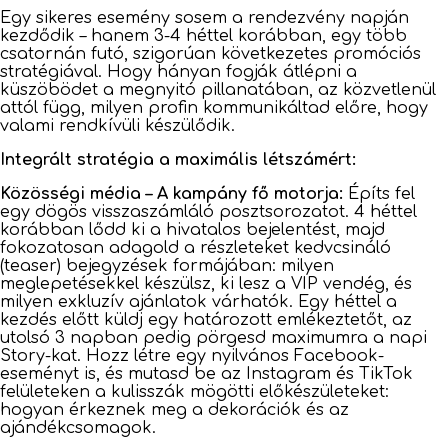
Egy sikeres esemény sosem a rendezvény napján
kezdődik – hanem 3-4 héttel korábban, egy több
csatornán futó, szigorúan következetes promóciós
stratégiával. Hogy hányan fogják átlépni a
küszöbödet a megnyitó pillanatában, az közvetlenül
attól függ, milyen profin kommunikáltad előre, hogy
valami rendkívüli készülődik.
Integrált stratégia a maximális létszámért:
Közösségi média – A kampány fő motorja:
Építs fel
egy dögös visszaszámláló posztsorozatot. 4 héttel
korábban lődd ki a hivatalos bejelentést, majd
fokozatosan adagold a részleteket kedvcsináló
(teaser) bejegyzések formájában: milyen
meglepetésekkel készülsz, ki lesz a VIP vendég, és
milyen exkluzív ajánlatok várhatók. Egy héttel a
kezdés előtt küldj egy határozott emlékeztetőt, az
utolsó 3 napban pedig pörgesd maximumra a napi
Story-kat. Hozz létre egy nyilvános Facebook-
eseményt is, és mutasd be az Instagram és TikTok
felületeken a kulisszák mögötti előkészületeket:
hogyan érkeznek meg a dekorációk és az
ajándékcsomagok.