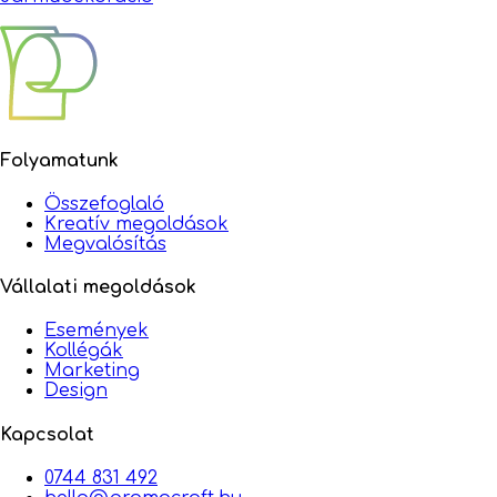
Folyamatunk
Összefoglaló
Kreatív megoldások
Megvalósítás
Vállalati megoldások
Események
Kollégák
Marketing
Design
Kapcsolat
0744 831 492