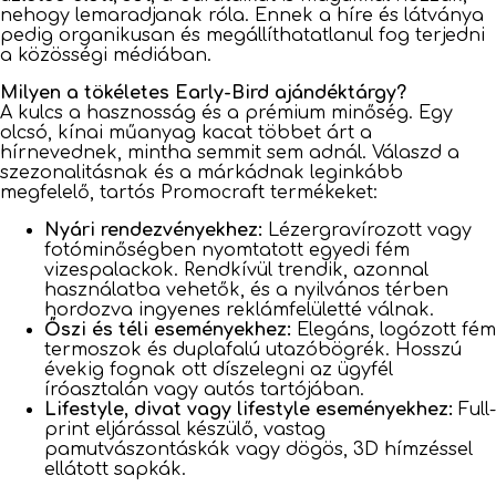
nehogy lemaradjanak róla. Ennek a híre és látványa
pedig organikusan és megállíthatatlanul fog terjedni
a közösségi médiában.
Milyen a tökéletes Early-Bird ajándéktárgy?
A kulcs a hasznosság és a prémium minőség. Egy
olcsó, kínai műanyag kacat többet árt a
hírnevednek, mintha semmit sem adnál. Válaszd a
szezonalitásnak és a márkádnak leginkább
megfelelő, tartós Promocraft termékeket:
Nyári rendezvényekhez:
Lézergravírozott vagy
fotóminőségben nyomtatott egyedi fém
vizespalackok. Rendkívül trendik, azonnal
használatba vehetők, és a nyilvános térben
hordozva ingyenes reklámfelületté válnak.
Őszi és téli eseményekhez:
Elegáns, logózott fém
termoszok és duplafalú utazóbögrék. Hosszú
évekig fognak ott díszelegni az ügyfél
íróasztalán vagy autós tartójában.
Lifestyle, divat vagy lifestyle eseményekhez:
Full-
print eljárással készülő, vastag
pamutvászontáskák vagy dögös, 3D hímzéssel
ellátott sapkák.