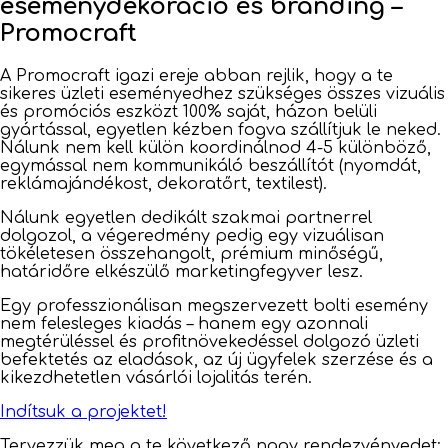
eseménydekoráció és branding –
Promocraft
A Promocraft igazi ereje abban rejlik, hogy a te
sikeres üzleti eseményedhez szükséges összes vizuális
és promóciós eszközt 100% saját, házon belüli
gyártással, egyetlen kézben fogva szállítjuk le neked.
Nálunk nem kell külön koordinálnod 4-5 különböző,
egymással nem kommunikáló beszállítót (nyomdát,
reklámajándékost, dekoratőrt, textilest).
Nálunk egyetlen dedikált szakmai partnerrel
dolgozol, a végeredmény pedig egy vizuálisan
tökéletesen összehangolt, prémium minőségű,
határidőre elkészülő marketingfegyver lesz.
Egy professzionálisan megszervezett bolti esemény
nem felesleges kiadás – hanem egy azonnali
megtérüléssel és profitnövekedéssel dolgozó üzleti
befektetés az eladások, az új ügyfelek szerzése és a
kikezdhetetlen vásárlói lojalitás terén.
Indítsuk a projektet!
Tervezzük meg a te következő nagy rendezvényedet: