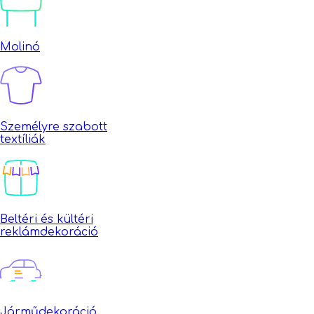
Molinó
Személyre szabott
textíliák
Beltéri és kültéri
reklámdekoráció
Járműdekoráció