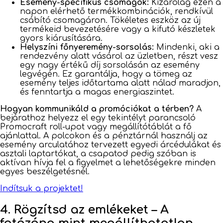
Esemény-specifikus csomagok:
Kizárólag ezen a
napon elérhető termékkombinációk, rendkívül
csábító csomagáron. Tökéletes eszköz az új
termékeid bevezetésére vagy a kifutó készletek
gyors kiárusítására.
Helyszíni főnyeremény-sorsolás:
Mindenki, aki a
rendezvény alatt vásárol az üzletben, részt vesz
egy nagy értékű díj sorsolásán az esemény
legvégén. Ez garantálja, hogy a tömeg az
esemény teljes időtartama alatt nálad maradjon,
és fenntartja a magas energiaszintet.
Hogyan kommunikáld a promóciókat a térben?
A
bejárathoz helyezz el egy tekintélyt parancsoló
Promocraft roll-upot vagy megállítótáblát a fő
ajánlattal. A polcokon és a pénztárnál használj az
esemény arculatához tervezett egyedi árcédulákat és
asztali laptartókat, a csapatod pedig szóban is
aktívan hívja fel a figyelmet a lehetőségekre minden
egyes beszélgetésnél.
Indítsuk a projektet!
4. Rögzítsd az emlékeket – A