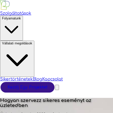
Szolgáltatások
Folyamatunk
Vállalati megoldások
Sikertörténetek
Blog
Kapcsolat
Kezdj Egy Projektet
Hogyan szervezz sikeres eseményt az
üzletedben