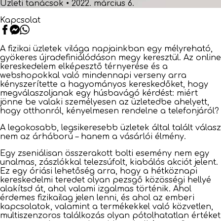
Üzleti tanácsok
•
2022. március 6.
Kapcsolat
A fizikai üzletek világa napjainkban egy mélyreható,
gyökeres újradefiniálódáson megy keresztül. Az online
kereskedelem elképesztő térnyerése és a
webshopokkal való mindennapi verseny arra
kényszerítette a hagyományos kereskedőket, hogy
megválaszoljanak egy húsbavágó kérdést: miért
jönne be valaki személyesen az üzletedbe ahelyett,
hogy otthonról, kényelmesen rendelne a telefonjáról?
A legokosabb, legsikeresebb üzletek által talált válasz
nem az árháború – hanem a vásárlói élmény.
Egy zseniálisan összerakott bolti esemény nem egy
unalmas, zászlókkal telezsúfolt, kiabálós akciót jelent.
Ez egy óriási lehetőség arra, hogy a hétköznapi
kereskedelmi teredet olyan pezsgő közösségi hellyé
alakítsd át, ahol valami izgalmas történik. Ahol
érdemes fizikailag jelen lenni, és ahol az emberi
kapcsolatok, valamint a termékekkel való közvetlen,
multiszenzoros találkozás olyan pótolhatatlan értéket