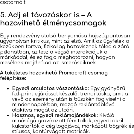
csatornáit.
5. Adj el távozáskor is – A
hazavihető élménycsomagok
Egy rendezvény utolsó benyomása hajszálpontosan
ugyanolyan kritikus, mint az első. Amit az ügyfelek a
kezükben tartva, fizikailag hazavisznek tőled a záró
pillanatban, az lesz a végső interakciójuk a
márkáddal, és ez fogja meghatározni, hogyan
mesélnek majd rólad az ismerőseiknek.
A tökéletes hazavihető Promocraft csomag
felépítése:
Egyedi arculatos vászontáska:
Egy gyönyörű,
full-print eljárással készülő, trendi táska, amit a
vevő az esemény után is büszkén fog viselni a
mindennapokban, mozgó reklámtáblává
alakítva magát az utcán.
Hasznos, egyedi reklámajándékok:
Kiváló
minőségű gravírozott fém tollak, egyedi akril
kulcstartók a cég logójával, márkázott bögrék és
stílusos, kontúrvágott matricák.