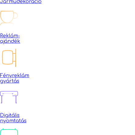
Járműdekoráció
Reklám-
ajándék
Fényreklám
gyártás
Digitális
nyomtatás