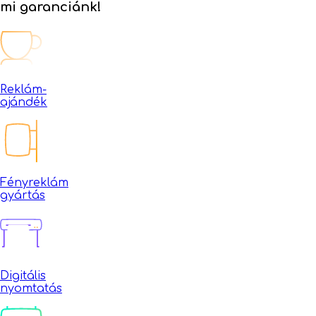
mi garanciánk!
Reklám-
ajándék
Fényreklám
gyártás
Digitális
nyomtatás