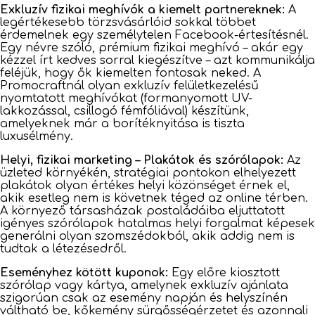
Exkluzív fizikai meghívók a kiemelt partnereknek:
A
legértékesebb törzsvásárlóid sokkal többet
érdemelnek egy személytelen Facebook-értesítésnél.
Egy névre szóló, prémium fizikai meghívó – akár egy
kézzel írt kedves sorral kiegészítve – azt kommunikálja
feléjük, hogy ők kiemelten fontosak neked. A
Promocraftnál olyan exkluzív felületkezelésű
nyomtatott meghívókat (formanyomott UV-
lakkozással, csillogó fémfóliával) készítünk,
amelyeknek már a borítéknyitása is tiszta
luxusélmény.
Helyi, fizikai marketing – Plakátok és szórólapok:
Az
üzleted környékén, stratégiai pontokon elhelyezett
plakátok olyan értékes helyi közönséget érnek el,
akik esetleg nem is követnek téged az online térben.
A környező társasházak postaládáiba eljuttatott
igényes szórólapok hatalmas helyi forgalmat képesek
generálni olyan szomszédokból, akik addig nem is
tudtak a létezésedről.
Eseményhez kötött kuponok:
Egy előre kiosztott
szórólap vagy kártya, amelynek exkluzív ajánlata
szigorúan csak az esemény napján és helyszínén
váltható be, kőkemény sürgősségérzetet és azonnali