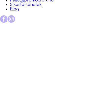
hello@promocraft.hu
Sikertörténetek
Blog