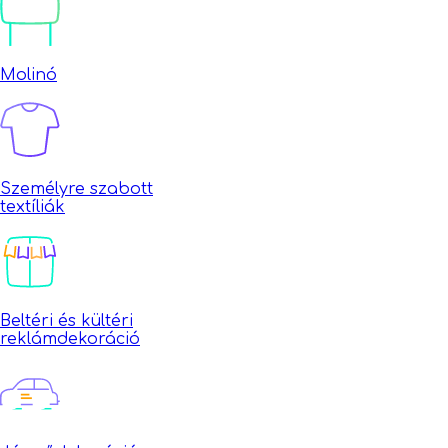
Molinó
Személyre szabott
textíliák
Beltéri és kültéri
reklámdekoráció