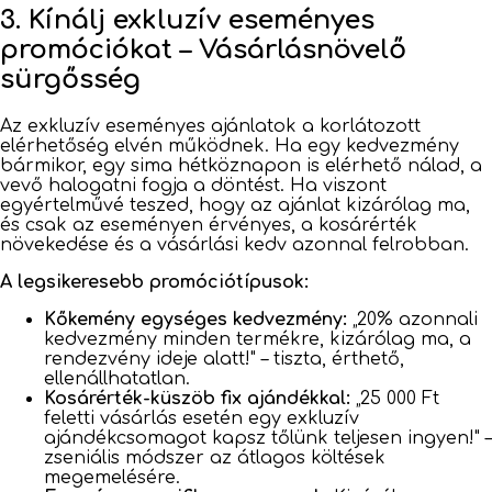
3. Kínálj exkluzív eseményes
promóciókat – Vásárlásnövelő
sürgősség
Az exkluzív eseményes ajánlatok a korlátozott
elérhetőség elvén működnek. Ha egy kedvezmény
bármikor, egy sima hétköznapon is elérhető nálad, a
vevő halogatni fogja a döntést. Ha viszont
egyértelművé teszed, hogy az ajánlat kizárólag ma,
és csak az eseményen érvényes, a kosárérték
növekedése és a vásárlási kedv azonnal felrobban.
A legsikeresebb promóciótípusok:
Kőkemény egységes kedvezmény:
„20% azonnali
kedvezmény minden termékre, kizárólag ma, a
rendezvény ideje alatt!" – tiszta, érthető,
ellenállhatatlan.
Kosárérték-küszöb fix ajándékkal:
„25 000 Ft
feletti vásárlás esetén egy exkluzív
ajándékcsomagot kapsz tőlünk teljesen ingyen!" –
zseniális módszer az átlagos költések
megemelésére.