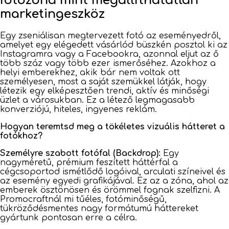
fotózóna mint megállíthatatlan
marketingeszköz
Egy zseniálisan megtervezett fotó az eseményedről,
amelyet egy elégedett vásárlód büszkén posztol ki az
Instagramra vagy a Facebookra, azonnal eljut az ő
több száz vagy több ezer ismerőséhez. Azokhoz a
helyi emberekhez, akik bár nem voltak ott
személyesen, most a saját szemükkel látják, hogy
létezik egy elképesztően trendi, aktív és minőségi
üzlet a városukban. Ez a létező legmagasabb
konverziójú, hiteles, ingyenes reklám.
Hogyan teremtsd meg a tökéletes vizuális hátteret a
fotókhoz?
Személyre szabott fotófal (Backdrop):
Egy
nagyméretű, prémium feszített háttérfal a
cégcsoportod ismétlődő logóival, arculati színeivel és
az esemény egyedi grafikájával. Ez az a zóna, ahol az
emberek ösztönösen és örömmel fognak szelfizni. A
Promocraftnál mi tűéles, fotóminőségű,
tükröződésmentes nagy formátumú háttereket
gyártunk pontosan erre a célra.