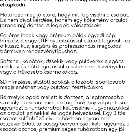
elkapkodni:
Határozd meg jó előre, hogy mit fog viselni a csapat.
Ez nem divat kérdése, hanem egy kőkemény arculati
(branding) döntés. A legjobb választások:
Galléros ingek vagy prémium pólók egyedi gépi
hímzéssel vagy DTF nyomtatással ellátott logóval – ez
a klasszikus, elegáns és professzionális megoldás
bármilyen rendezvénytípushoz.
Softshell kabátok, dzsekik vagy pulóverek elegáns
mellkasi és háti logózással a kültéri rendezvényekre
vagy a hűvösebb csarnokokba.
3D hímzéssel ellátott sapkák a lazább, sportosabb
megjelenéshez vagy outdoor fesztiválokra.
Bármelyik opció mellett is döntesz, a legfontosabb
szabály: a csapat minden tagjának hajszálpontosan
ugyanazt a ruhadarabot kell viselnie – ugyanazokkal
az arculati színekkel és logóelhelyezéssel. Egy 3 fős
csapat különböző civil ruhákban egy ad-hoc
összeverődött társaság benyomását kelti; ugyanez a
csapat azonos, prémium céges ruházatban egy jól