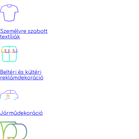
Személyre szabott
textíliák
Beltéri és kültéri
reklámdekoráció
Járműdekoráció