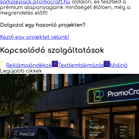
samplepack.promocraft.hu
oldalon, és teszteld a
prémium alapanyagaink minőségét élőben, még a
megrendelés előtt!
Dolgozol egy hasonló projekten?
Kezdj egy projektet velünk!
Kapcsolódó szolgáltatások
Reklámajándékok
Textilemblémázás
Molinó
Legújabb cikkek