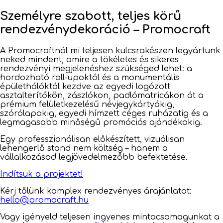
Személyre szabott, teljes körű
rendezvénydekoráció – Promocraft
A Promocraftnál mi teljesen kulcsrakészen legyártunk
neked mindent, amire a tökéletes és sikeres
rendezvényi megjelenéshez szükséged lehet: a
hordozható roll-upoktól és a monumentális
épülethálóktól kezdve az egyedi logózott
asztalterítőkön, zászlókon, padlómatricákon át a
prémium felületkezelésű névjegykártyákig,
szórólapokig, egyedi hímzett céges ruházatig és a
legmagasabb minőségű promóciós ajándékokig.
Egy professzionálisan előkészített, vizuálisan
lehengerlő stand nem költség – hanem a
vállalkozásod legjövedelmezőbb befektetése.
Indítsuk a projektet!
Kérj tőlünk komplex rendezvényes árajánlatot:
hello@promocraft.hu
Vagy igényeld teljesen ingyenes mintacsomagunkat a