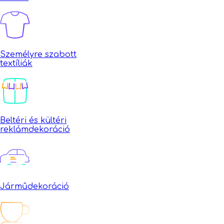
Személyre szabott
textíliák
Beltéri és kültéri
reklámdekoráció
Járműdekoráció