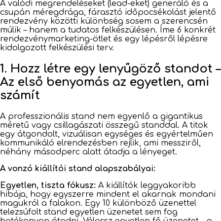
A valódi megrendeléseket (lead-eket) generáló és a
csupán méregdrága, fárasztó időpocsékolást jelentő
rendezvény közötti különbség sosem a szerencsén
múlik – hanem a tudatos felkészülésen. Íme 6 konkrét
rendezvénymarketing-ötlet és egy lépésről lépésre
kidolgozott felkészülési terv.
1. Hozz létre egy lenyűgöző standot –
Az első benyomás az egyetlen, ami
számít
A professzionális stand nem egyenlő a gigantikus
méretű vagy csillagászati összegű standdal. A titok
egy átgondolt, vizuálisan egységes és egyértelműen
kommunikáló elrendezésben rejlik, ami messziről,
néhány másodperc alatt átadja a lényeget.
A vonzó kiállítói stand alapszabályai:
Egyetlen, tiszta fókusz:
A kiállítók leggyakoribb
hibája, hogy egyszerre mindent el akarnak mondani
magukról a falakon. Egy 10 különböző üzenettel
telezsúfolt stand egyetlen üzenetet sem fog