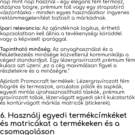
nap mint nap használ – egy elegáns fém termosz,
dizájnos bögre, prémium toll vagy egy strapabíró
vászontáska – minden egyes használatkor ingyenes
reklámmegjelenítést biztosít a márkádnak.
Ipari relevancia:
Az ajándéknak logikus, érthető
kapcsolatban kell állnia a tevékenységi köröddel
vagy a képviselt iparággal.
Tapintható minőség:
Az anyaghasználat és a
felületkezelés minősége közvetlenül kommunikálja a
céged standardjait. Egy lézergravírozott prémium fém
kulacs azt üzeni: „ez a cég maximálisan figyel a
részletekre és a minőségre."
Ajánlott Promocraft termékek: Lézergravírozott fém
bögrék és termoszok, arculatos pólók és sapkák,
egyedi mintás újrahasznosítható táskák, prémium
gravírozott tollak, lézervágott egyedi akril kulcstartók
és kontúrvágott márkás matricák (stickerek).
6. Használj egyedi termékcímkéket
és matricákat a termékeken és a
csomagoláson