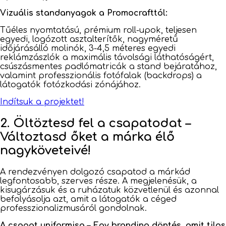
Vizuális standanyagok a Promocrafttól:
Tűéles nyomtatású, prémium roll-upok, teljesen
egyedi, logózott asztalterítők, nagyméretű
időjárásálló molinók, 3-4,5 méteres egyedi
reklámzászlók a maximális távolsági láthatóságért,
csúszásmentes padlómatricák a stand bejáratához,
valamint professzionális fotófalak (backdrops) a
látogatók fotózkodási zónájához.
Indítsuk a projektet!
2. Öltöztesd fel a csapatodat –
Változtasd őket a márka élő
nagyköveteivé!
A rendezvényen dolgozó csapatod a márkád
legfontosabb, szerves része. A megjelenésük, a
kisugárzásuk és a ruházatuk közvetlenül és azonnal
befolyásolja azt, amit a látogatók a céged
professzionalizmusáról gondolnak.
A csapat uniformisa – Egy branding döntés, amit tilos