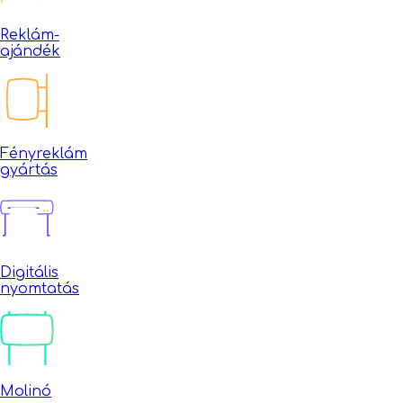
Reklám-
ajándék
Fényreklám
gyártás
Digitális
nyomtatás
Molinó