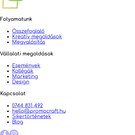
Folyamatunk
Összefoglaló
Kreatív megoldások
Megvalósítás
Vállalati megoldások
Események
Kollégák
Marketing
Design
Kapcsolat
0744 831 492
hello@promocraft.hu
Sikertörténetek
Blog