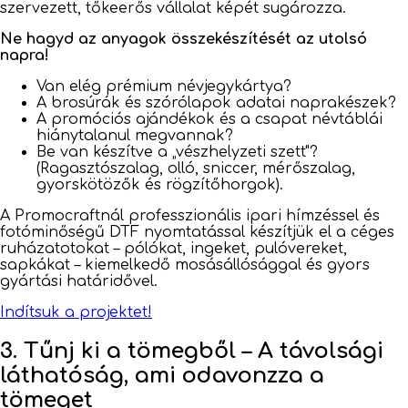
szervezett, tőkeerős vállalat képét sugározza.
Ne hagyd az anyagok összekészítését az utolsó
napra!
Van elég prémium névjegykártya?
A brosúrák és szórólapok adatai naprakészek?
A promóciós ajándékok és a csapat névtáblái
hiánytalanul megvannak?
Be van készítve a „vészhelyzeti szett"?
(Ragasztószalag, olló, sniccer, mérőszalag,
gyorskötözők és rögzítőhorgok).
A Promocraftnál professzionális ipari hímzéssel és
fotóminőségű DTF nyomtatással készítjük el a céges
ruházatotokat – pólókat, ingeket, pulóvereket,
sapkákat – kiemelkedő mosásállósággal és gyors
gyártási határidővel.
Indítsuk a projektet!
3. Tűnj ki a tömegből – A távolsági
láthatóság, ami odavonzza a
tömeget