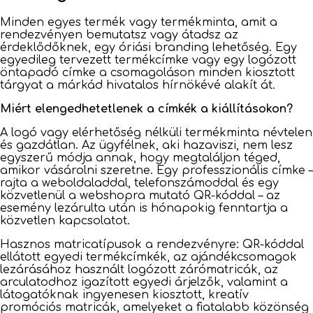
Minden egyes termék vagy termékminta, amit a
rendezvényen bemutatsz vagy átadsz az
érdeklődőknek, egy óriási branding lehetőség. Egy
egyedileg tervezett termékcímke vagy egy logózott
öntapadó címke a csomagoláson minden kiosztott
tárgyat a márkád hivatalos hírnökévé alakít át.
Miért elengedhetetlenek a címkék a kiállításokon?
A logó vagy elérhetőség nélküli termékminta névtelen
és gazdátlan. Az ügyfélnek, aki hazaviszi, nem lesz
egyszerű módja annak, hogy megtaláljon téged,
amikor vásárolni szeretne. Egy professzionális címke –
rajta a weboldaladdal, telefonszámoddal és egy
közvetlenül a webshopra mutató QR-kóddal – az
esemény lezárulta után is hónapokig fenntartja a
közvetlen kapcsolatot.
Hasznos matricatípusok a rendezvényre: QR-kóddal
ellátott egyedi termékcímkék, az ajándékcsomagok
lezárásához használt logózott zárómatricák, az
arculatodhoz igazított egyedi árjelzők, valamint a
látogatóknak ingyenesen kiosztott, kreatív
promóciós matricák, amelyeket a fiatalabb közönség