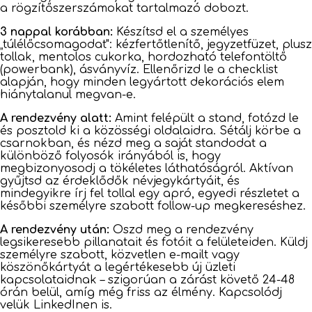
a rögzítőszerszámokat tartalmazó dobozt.
3 nappal korábban:
Készítsd el a személyes
„túlélőcsomagodat": kézfertőtlenítő, jegyzetfüzet, plusz
tollak, mentolos cukorka, hordozható telefontöltő
(powerbank), ásványvíz. Ellenőrizd le a checklist
alapján, hogy minden legyártott dekorációs elem
hiánytalanul megvan-e.
A rendezvény alatt:
Amint felépült a stand, fotózd le
és posztold ki a közösségi oldalaidra. Sétálj körbe a
csarnokban, és nézd meg a saját standodat a
különböző folyosók irányából is, hogy
megbizonyosodj a tökéletes láthatóságról. Aktívan
gyűjtsd az érdeklődők névjegykártyáit, és
mindegyikre írj fel tollal egy apró, egyedi részletet a
későbbi személyre szabott follow-up megkereséshez.
A rendezvény után:
Oszd meg a rendezvény
legsikeresebb pillanatait és fotóit a felületeiden. Küldj
személyre szabott, közvetlen e-mailt vagy
köszönőkártyát a legértékesebb új üzleti
kapcsolataidnak – szigorúan a zárást követő 24-48
órán belül, amíg még friss az élmény. Kapcsolódj
velük LinkedInen is.