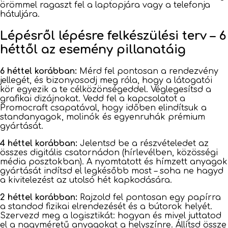
örömmel ragaszt fel a laptopjára vagy a telefonja
hátuljára.
Lépésről lépésre felkészülési terv – 6
héttől az esemény pillanatáig
6 héttel korábban:
Mérd fel pontosan a rendezvény
jellegét, és bizonyosodj meg róla, hogy a látogatói
kör egyezik a te célközönségeddel. Véglegesítsd a
grafikai dizájnokat. Vedd fel a kapcsolatot a
Promocraft csapatával, hogy időben elindítsuk a
standanyagok, molinók és egyenruhák prémium
gyártását.
4 héttel korábban:
Jelentsd be a részvételedet az
összes digitális csatornádon (hírlevélben, közösségi
média posztokban). A nyomtatott és hímzett anyagok
gyártását indítsd el legkésőbb most – soha ne hagyd
a kivitelezést az utolsó hét kapkodására.
2 héttel korábban:
Rajzold fel pontosan egy papírra
a standod fizikai elrendezését és a bútorok helyét.
Szervezd meg a logisztikát: hogyan és mivel juttatod
el a nagyméretű anyagokat a helyszínre. Állítsd össze