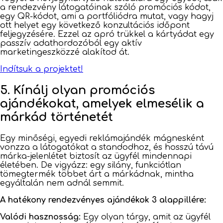
a rendezvény látogatóinak szóló promóciós kódot,
egy QR-kódot, ami a portfóliódra mutat, vagy hagyj
ott helyet egy következő konzultációs időpont
feljegyzésére. Ezzel az apró trükkel a kártyádat egy
passzív adathordozóból egy aktív
marketingeszközzé alakítod át.
Indítsuk a projektet!
5. Kínálj olyan promóciós
ajándékokat, amelyek elmesélik a
márkád történetét
Egy minőségi, egyedi reklámajándék mágnesként
vonzza a látogatókat a standodhoz, és hosszú távú
márka-jelenlétet biztosít az ügyfél mindennapi
életében. De vigyázz: egy silány, funkciótlan
tömegtermék többet árt a márkádnak, mintha
egyáltalán nem adnál semmit.
A hatékony rendezvényes ajándékok 3 alappillére:
Valódi hasznosság:
Egy olyan tárgy, amit az ügyfél