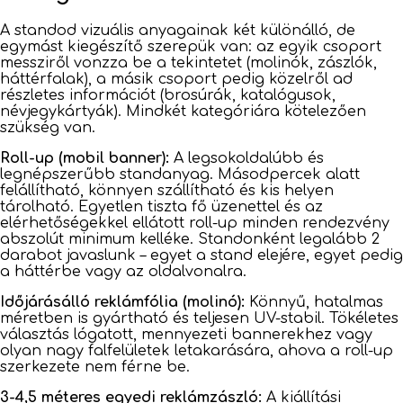
A standod vizuális anyagainak két különálló, de
egymást kiegészítő szerepük van: az egyik csoport
messziről vonzza be a tekintetet (molinók, zászlók,
háttérfalak), a másik csoport pedig közelről ad
részletes információt (brosúrák, katalógusok,
névjegykártyák). Mindkét kategóriára kötelezően
szükség van.
Roll-up (mobil banner):
A legsokoldalúbb és
legnépszerűbb standanyag. Másodpercek alatt
felállítható, könnyen szállítható és kis helyen
tárolható. Egyetlen tiszta fő üzenettel és az
elérhetőségekkel ellátott roll-up minden rendezvény
abszolút minimum kelléke. Standonként legalább 2
darabot javaslunk – egyet a stand elejére, egyet pedig
a háttérbe vagy az oldalvonalra.
Időjárásálló reklámfólia (molinó):
Könnyű, hatalmas
méretben is gyártható és teljesen UV-stabil. Tökéletes
választás lógatott, mennyezeti bannerekhez vagy
olyan nagy falfelületek letakarására, ahova a roll-up
szerkezete nem férne be.
3-4,5 méteres egyedi reklámzászló:
A kiállítási