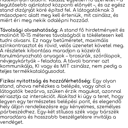
hatékonyan átadni. Válassz egyetlen fő üzenetet – a
legütősebb ajánlatod központi előnyét –, és az egész
stand dizájnját köré építsd fel. A látogatóknak 3
másodperc alatt meg kell érteniük, mit csinálsz, és
miért éri meg nekik odalépni hozzád.
Távolsági olvashatóság:
A stand fő hirdetményeit és
molinóit 10-15 méteres távolságból is tökéletesen kell
tudni olvasni. Ez nagy betűméretet, maximális
színkontrasztot és rövid, velős üzenetet követel meg.
A részletek kibontása maradjon a közelről
tanulmányozható anyagok – brosúrák, szórólapok,
névjegykártyák – feladata. A távoli banner azt
kommunikálja, KI vagy és MIT csinálsz, nem pedig a
teljes termékkatalógusodat.
Fizikai nyitottság és hozzáférhetőség:
Egy olyan
stand, ahova nehézkes a belépés, vagy ahol a
látogatók bezárva, szűken érzik magukat, azonnal
elriasztja az interakciót. Alakítsd ki úgy a teret, hogy
legyen egy természetes belépési pont, és elegendő
hely álljon rendelkezésre egy kényelmes, személyes
párbeszédhez. Egy-két stílusos szék vagy bárszék
maradásra és hosszabb beszélgetésre invitálja a
vendéget.