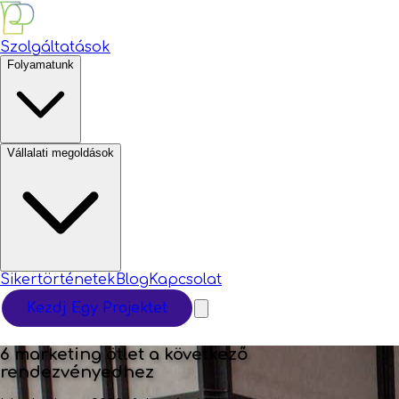
Szolgáltatások
Folyamatunk
Vállalati megoldások
Sikertörténetek
Blog
Kapcsolat
Kezdj Egy Projektet
6 marketing ötlet a következő
rendezvényedhez