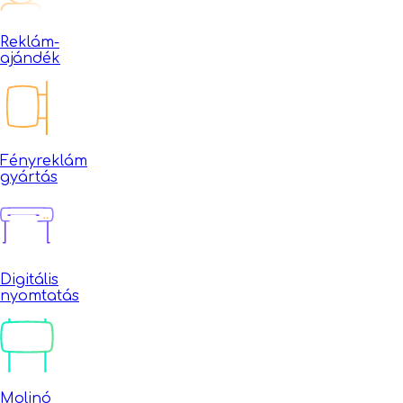
Reklám-
ajándék
Fényreklám
gyártás
Digitális
nyomtatás
Molinó