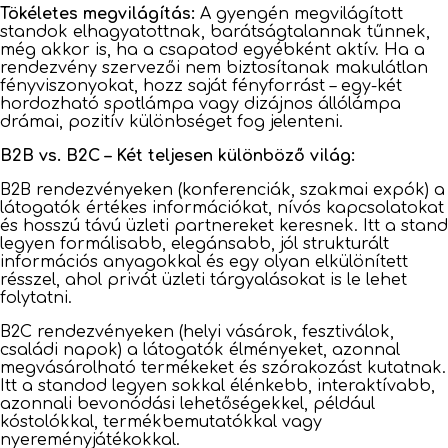
Tökéletes megvilágítás:
A gyengén megvilágított
standok elhagyatottnak, barátságtalannak tűnnek,
még akkor is, ha a csapatod egyébként aktív. Ha a
rendezvény szervezői nem biztosítanak makulátlan
fényviszonyokat, hozz saját fényforrást – egy-két
hordozható spotlámpa vagy dizájnos állólámpa
drámai, pozitív különbséget fog jelenteni.
B2B vs. B2C – Két teljesen különböző világ:
B2B rendezvényeken (konferenciák, szakmai expók) a
látogatók értékes információkat, nívós kapcsolatokat
és hosszú távú üzleti partnereket keresnek. Itt a stand
legyen formálisabb, elegánsabb, jól strukturált
információs anyagokkal és egy olyan elkülönített
résszel, ahol privát üzleti tárgyalásokat is le lehet
folytatni.
B2C rendezvényeken (helyi vásárok, fesztiválok,
családi napok) a látogatók élményeket, azonnal
megvásárolható termékeket és szórakozást kutatnak.
Itt a standod legyen sokkal élénkebb, interaktívabb,
azonnali bevonódási lehetőségekkel, például
kóstolókkal, termékbemutatókkal vagy
nyereményjátékokkal.