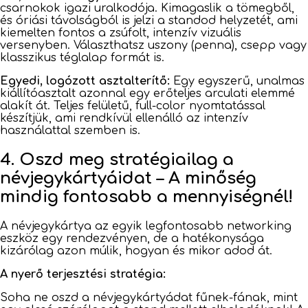
csarnokok igazi uralkodója. Kimagaslik a tömegből,
és óriási távolságból is jelzi a standod helyzetét, ami
kiemelten fontos a zsúfolt, intenzív vizuális
versenyben. Választhatsz uszony (penna), csepp vagy
klasszikus téglalap formát is.
Egyedi, logózott asztalterítő:
Egy egyszerű, unalmas
kiállítóasztalt azonnal egy erőteljes arculati elemmé
alakít át. Teljes felületű, full-color nyomtatással
készítjük, ami rendkívül ellenálló az intenzív
használattal szemben is.
4. Oszd meg stratégiailag a
névjegykártyáidat – A minőség
mindig fontosabb a mennyiségnél!
A névjegykártya az egyik legfontosabb networking
eszköz egy rendezvényen, de a hatékonysága
kizárólag azon múlik, hogyan és mikor adod át.
A nyerő terjesztési stratégia:
Soha ne oszd a névjegykártyádat fűnek-fának, mint