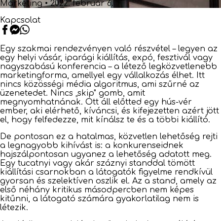
Marketing
•
2022. február 6.
Kapcsolat
Egy szakmai rendezvényen való részvétel – legyen az
egy helyi vásár, iparági kiállítás, expó, fesztivál vagy
nagyszabású konferencia – a létező legközvetlenebb
marketingforma, amellyel egy vállalkozás élhet. Itt
nincs közösségi média algoritmus, ami szűrné az
üzenetedet. Nincs „skip" gomb, amit
megnyomhatnának. Ott áll előtted egy hús-vér
ember, aki elérhető, kíváncsi, és kifejezetten azért jött
el, hogy felfedezze, mit kínálsz te és a többi kiállító.
De pontosan ez a hatalmas, közvetlen lehetőség rejti
a legnagyobb kihívást is: a konkurenseidnek
hajszálpontosan ugyanez a lehetőség adatott meg.
Egy tucatnyi vagy akár száznyi standdal tömött
kiállítási csarnokban a látogatók figyelme rendkívül
gyorsan és szelektíven oszlik el. Az a stand, amely az
első néhány kritikus másodpercben nem képes
kitűnni, a látogató számára gyakorlatilag nem is
létezik.