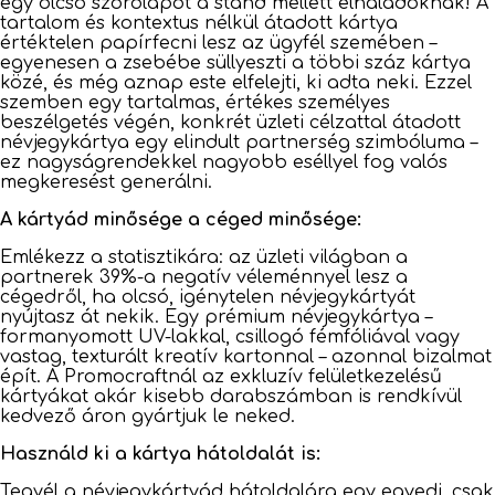
egy olcsó szórólapot a stand mellett elhaladóknak! A
tartalom és kontextus nélkül átadott kártya
értéktelen papírfecni lesz az ügyfél szemében –
egyenesen a zsebébe süllyeszti a többi száz kártya
közé, és még aznap este elfelejti, ki adta neki. Ezzel
szemben egy tartalmas, értékes személyes
beszélgetés végén, konkrét üzleti célzattal átadott
névjegykártya egy elindult partnerség szimbóluma –
ez nagyságrendekkel nagyobb eséllyel fog valós
megkeresést generálni.
A kártyád minősége a céged minősége:
Emlékezz a statisztikára: az üzleti világban a
partnerek 39%-a negatív véleménnyel lesz a
cégedről, ha olcsó, igénytelen névjegykártyát
nyújtasz át nekik. Egy prémium névjegykártya –
formanyomott UV-lakkal, csillogó fémfóliával vagy
vastag, texturált kreatív kartonnal – azonnal bizalmat
épít. A Promocraftnál az exkluzív felületkezelésű
kártyákat akár kisebb darabszámban is rendkívül
kedvező áron gyártjuk le neked.
Használd ki a kártya hátoldalát is:
Tegyél a névjegykártyád hátoldalára egy egyedi, csak