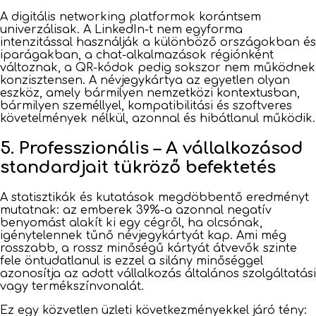
A digitális networking platformok korántsem
univerzálisak. A LinkedIn-t nem egyforma
intenzitással használják a különböző országokban és
iparágakban, a chat-alkalmazások régiónként
változnak, a QR-kódok pedig sokszor nem működnek
konzisztensen. A névjegykártya az egyetlen olyan
eszköz, amely bármilyen nemzetközi kontextusban,
bármilyen személlyel, kompatibilitási és szoftveres
követelmények nélkül, azonnal és hibátlanul működik.
5. Professzionális – A vállalkozásod
standardjait tükröző befektetés
A statisztikák és kutatások megdöbbentő eredményt
mutatnak: az emberek 39%-a azonnal negatív
benyomást alakít ki egy cégről, ha olcsónak,
igénytelennek tűnő névjegykártyát kap. Ami még
rosszabb, a rossz minőségű kártyát átvevők szinte
fele öntudatlanul is ezzel a silány minőséggel
azonosítja az adott vállalkozás általános szolgáltatási
vagy termékszínvonalát.
Ez egy közvetlen üzleti következményekkel járó tény: