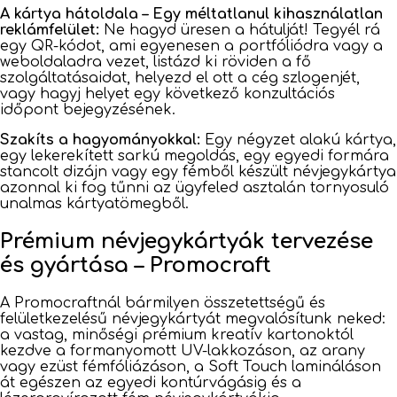
A kártya hátoldala – Egy méltatlanul kihasználatlan
reklámfelület:
Ne hagyd üresen a hátulját! Tegyél rá
egy QR-kódot, ami egyenesen a portfóliódra vagy a
weboldaladra vezet, listázd ki röviden a fő
szolgáltatásaidat, helyezd el ott a cég szlogenjét,
vagy hagyj helyet egy következő konzultációs
időpont bejegyzésének.
Szakíts a hagyományokkal:
Egy négyzet alakú kártya,
egy lekerekített sarkú megoldás, egy egyedi formára
stancolt dizájn vagy egy fémből készült névjegykártya
azonnal ki fog tűnni az ügyfeled asztalán tornyosuló
unalmas kártyatömegből.
Prémium névjegykártyák tervezése
és gyártása – Promocraft
A Promocraftnál bármilyen összetettségű és
felületkezelésű névjegykártyát megvalósítunk neked:
a vastag, minőségi prémium kreatív kartonoktól
kezdve a formanyomott UV-lakkozáson, az arany
vagy ezüst fémfóliázáson, a Soft Touch lamináláson
át egészen az egyedi kontúrvágásig és a