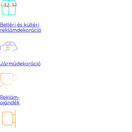
Beltéri és kültéri
reklámdekoráció
Járműdekoráció
Reklám-
ajándék