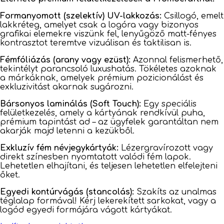
Formanyomott (szelektív) UV-lakkozás:
Csillogó, emelt
lakkréteg, amelyet csak a logóra vagy bizonyos
grafikai elemekre viszünk fel, lenyűgöző matt-fényes
kontrasztot teremtve vizuálisan és taktilisan is.
Fémfóliázás (arany vagy ezüst):
Azonnal felismerhető,
tekintélyt parancsoló luxushatás. Tökéletes azoknak
a márkáknak, amelyek prémium pozicionálást és
exkluzivitást akarnak sugározni.
Bársonyos laminálás (Soft Touch):
Egy speciális
felületkezelés, amely a kártyának rendkívül puha,
prémium tapintást ad – az ügyfelek garantáltan nem
akarják majd letenni a kezükből.
Exkluzív fém névjegykártyák:
Lézergravírozott vagy
direkt színesben nyomtatott valódi fém lapok.
Lehetetlen elhajítani, és teljesen lehetetlen elfelejteni
őket.
Egyedi kontúrvágás (stancolás):
Szakíts az unalmas
téglalap formával! Kérj lekerekített sarkokat, vagy a
logód egyedi formájára vágott kártyákat.