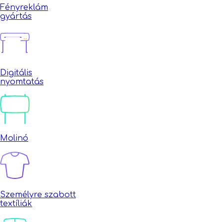
Fényreklám
gyártás
Digitális
nyomtatás
Molinó
Személyre szabott
textíliák