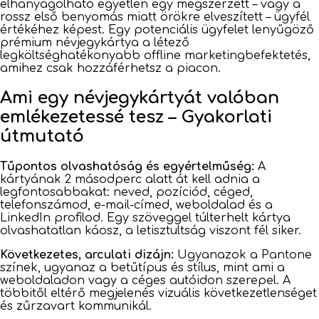
elhanyagolható egyetlen egy megszerzett – vagy a
rossz első benyomás miatt örökre elveszített – ügyfél
értékéhez képest. Egy potenciális ügyfelet lenyűgöző
prémium névjegykártya a létező
legköltséghatékonyabb offline marketingbefektetés,
amihez csak hozzáférhetsz a piacon.
Ami egy névjegykártyát valóban
emlékezetessé tesz – Gyakorlati
útmutató
Tűpontos olvashatóság és egyértelműség:
A
kártyának 2 másodperc alatt át kell adnia a
legfontosabbakat: neved, pozíciód, céged,
telefonszámod, e-mail-címed, weboldalad és a
LinkedIn profilod. Egy szöveggel túlterhelt kártya
olvashatatlan káosz, a letisztultság viszont fél siker.
Következetes, arculati dizájn:
Ugyanazok a Pantone
színek, ugyanaz a betűtípus és stílus, mint ami a
weboldaladon vagy a céges autóidon szerepel. A
többitől eltérő megjelenés vizuális következetlenséget
és zűrzavart kommunikál.