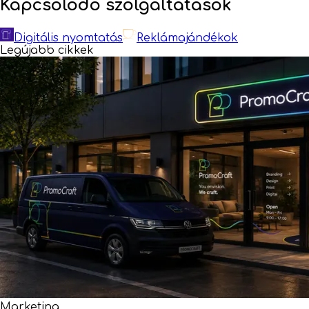
Kapcsolódó szolgáltatások
Digitális nyomtatás
Reklámajándékok
Legújabb cikkek
Marketing