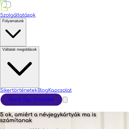
Szolgáltatások
Folyamatunk
Vállalati megoldások
Sikertörténetek
Blog
Kapcsolat
Kezdj Egy Projektet
5 ok, amiért a névjegykártyák ma is
számítanak