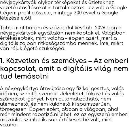
névjegykártyák olykor térképeket és üzletekhez
vezető utasításokat is tartalmaztak – ez volt a Google
Cégem profil előszele, mintegy 300 évvel a Google
létezése előtt.
Több mint három évszázaddal később, 2026-ban a
névjegykártyák egyáltalán nem koptak el. Valójában
értékesebbek, mint valaha – éppen azért, mert a
digitális zajban ritkaságszámba mennek. Íme, miért
van rájuk égető szükséged.
1. Közvetlen és személyes – Az emberi
kapcsolat, amit a digitális világ nem
tud lemásolni
A névjegykártya átnyújtása egy fizikai gesztus, valós
időben, szemtől szembe. Jelenlétet, fókuszt és valós
szándékot igényel. Nem automatizálható, nem
ütemezhető, és nem küldhető ki spamszerűen,
tömegesen. Éppen ezért, abban a világban, ahol
már mindent robotizálni lehet, ez az egyszerű emberi
mozdulat szimbolikusan értékesebbé vált, mint
valaha.