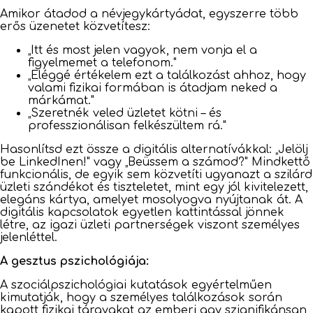
Amikor átadod a névjegykártyádat, egyszerre több
erős üzenetet közvetítesz:
„Itt és most jelen vagyok, nem vonja el a
figyelmemet a telefonom."
„Eléggé értékelem ezt a találkozást ahhoz, hogy
valami fizikai formában is átadjam neked a
márkámat."
„Szeretnék veled üzletet kötni – és
professzionálisan felkészültem rá."
Hasonlítsd ezt össze a digitális alternatívákkal: „Jelölj
be LinkedInen!" vagy „Beüssem a számod?" Mindkettő
funkcionális, de egyik sem közvetíti ugyanazt a szilárd
üzleti szándékot és tiszteletet, mint egy jól kivitelezett,
elegáns kártya, amelyet mosolyogva nyújtanak át. A
digitális kapcsolatok egyetlen kattintással jönnek
létre, az igazi üzleti partnerségek viszont személyes
jelenléttel.
A gesztus pszichológiája:
A szociálpszichológiai kutatások egyértelműen
kimutatják, hogy a személyes találkozások során
kapott fizikai tárgyakat az emberi agy szignifikánsan