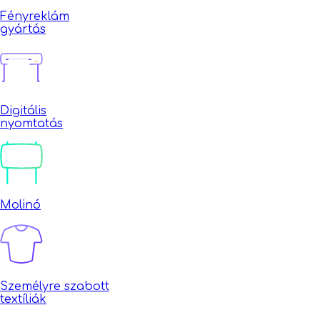
Fényreklám
gyártás
Digitális
nyomtatás
Molinó
Személyre szabott
textíliák