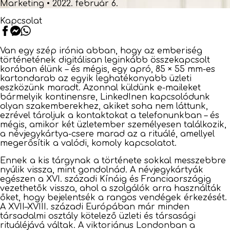
Marketing
•
2022. február 6.
Kapcsolat
Van egy szép irónia abban, hogy az emberiség
történetének digitálisan leginkább összekapcsolt
korában élünk – és mégis, egy apró, 85 × 55 mm-es
kartondarab az egyik leghatékonyabb üzleti
eszközünk maradt. Azonnal küldünk e-maileket
bármelyik kontinensre, LinkedInen kapcsolódunk
olyan szakemberekhez, akiket soha nem láttunk,
ezrével tároljuk a kontaktokat a telefonunkban – és
mégis, amikor két üzletember személyesen találkozik,
a névjegykártya-csere marad az a rituálé, amellyel
megerősítik a valódi, komoly kapcsolatot.
Ennek a kis tárgynak a története sokkal messzebbre
nyúlik vissza, mint gondolnád. A névjegykártyák
egészen a XVI. századi Kínáig és Franciaországig
vezethetők vissza, ahol a szolgálók arra használták
őket, hogy bejelentsék a rangos vendégek érkezését.
A XVII–XVIII. századi Európában már minden
társadalmi osztály kötelező üzleti és társasági
rituáléjává váltak. A viktoriánus Londonban a