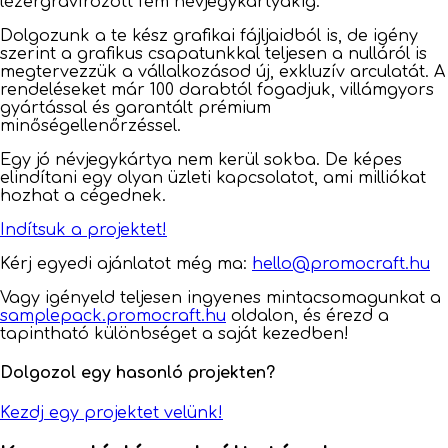
lézergravírozott fém névjegykártyákig.
Dolgozunk a te kész grafikai fájljaidból is, de igény
szerint a grafikus csapatunkkal teljesen a nulláról is
megtervezzük a vállalkozásod új, exkluzív arculatát. A
rendeléseket már 100 darabtól fogadjuk, villámgyors
gyártással és garantált prémium
minőségellenőrzéssel.
Egy jó névjegykártya nem kerül sokba. De képes
elindítani egy olyan üzleti kapcsolatot, ami milliókat
hozhat a cégednek.
Indítsuk a projektet!
Kérj egyedi ajánlatot még ma:
hello@promocraft.hu
Vagy igényeld teljesen ingyenes mintacsomagunkat a
samplepack.promocraft.hu
oldalon, és érezd a
tapintható különbséget a saját kezedben!
Dolgozol egy hasonló projekten?
Kezdj egy projektet velünk!