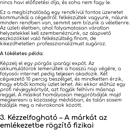
nincs havi előfizetési díja, és soha nem fagy le.
Ez a megbízhatóság egy rendkívül fontos üzenetet
kommunikál a cégedről: felkészültek vagyunk, nálunk
minden rendben van, semmit sem bízunk a véletlenre.
Az üzleti életben, ahol folyamatosan váratlan
helyzetekkel kell szembenéznünk, az alapvető
eszközökkel való felkészültség finom, de
kikezdhetetlen professzionalizmust sugároz.
A tökéletes példa:
Képzelj el egy pörgős iparági expót. Az
akkumulátorok lemerültek a hosszú nap végére, a
folyosói internet pedig teljesen akadozik. Két
cégvezető 10 percig beszélget, és mindketten érzik,
hogy ebből komoly üzlet lehet. Aki ekkor előhúz egy
profi névjegykártyát, azt fogják felhívni másnap
reggel. A másikat homályosan megpróbálják majd
megkeresni a közösségi médiában, és talán sosem
találják meg a névrokonok között.
3. Kézzelfogható – A márkát az
emlékezetbe rögzítő fizikai