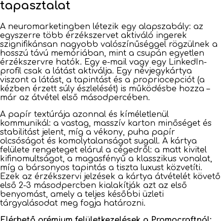
tapasztalat
A neuromarketingben létezik egy alapszabály: az
egyszerre több érzékszervet aktiváló ingerek
szignifikánsan nagyobb valószínűséggel rögzülnek a
hosszú távú memóriában, mint a csupán egyetlen
érzékszervre hatók. Egy e-mail vagy egy LinkedIn-
profil csak a látást aktiválja. Egy névjegykártya
viszont a látást, a tapintást és a propriocepciót (a
kézben érzett súly észlelését) is működésbe hozza –
már az átvétel első másodpercében.
A papír textúrája azonnal és kíméletlenül
kommunikál: a vastag, masszív karton minőséget és
stabilitást jelent, míg a vékony, puha papír
olcsóságot és komolytalanságot sugall. A kártya
felülete rengeteget elárul a cégedről: a matt kivitel
kifinomultságot, a magasfényű a klasszikus vonalat,
míg a bársonyos tapintás a tiszta luxust közvetíti.
Ezek az érzékszervi jelzések a kártya átvételét követő
első 2-3 másodpercben kialakítják azt az első
benyomást, amely a teljes későbbi üzleti
tárgyalásodat meg fogja határozni.
Elérhető prémium felületkezelések a Promocraftnál: