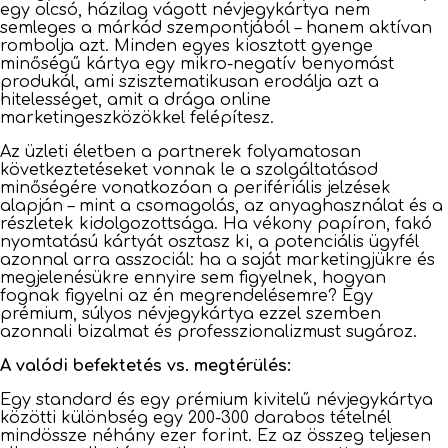
egy olcsó, házilag vágott névjegykártya nem
semleges a márkád szempontjából – hanem aktívan
rombolja azt. Minden egyes kiosztott gyenge
minőségű kártya egy mikro-negatív benyomást
produkál, ami szisztematikusan erodálja azt a
hitelességet, amit a drága online
marketingeszközökkel felépítesz.
Az üzleti életben a partnerek folyamatosan
következtetéseket vonnak le a szolgáltatásod
minőségére vonatkozóan a perifériális jelzések
alapján – mint a csomagolás, az anyaghasználat és a
részletek kidolgozottsága. Ha vékony papíron, fakó
nyomtatású kártyát osztasz ki, a potenciális ügyfél
azonnal arra asszociál: ha a saját marketingjükre és
megjelenésükre ennyire sem figyelnek, hogyan
fognak figyelni az én megrendelésemre? Egy
prémium, súlyos névjegykártya ezzel szemben
azonnali bizalmat és professzionalizmust sugároz.
A valódi befektetés vs. megtérülés:
Egy standard és egy prémium kivitelű névjegykártya
közötti különbség egy 200-300 darabos tételnél
mindössze néhány ezer forint. Ez az összeg teljesen