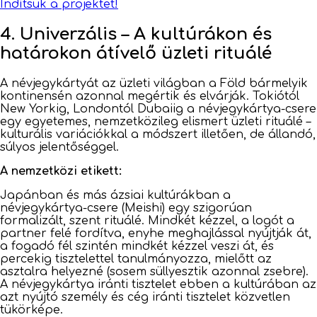
Indítsuk a projektet!
4. Univerzális – A kultúrákon és
határokon átívelő üzleti rituálé
A névjegykártyát az üzleti világban a Föld bármelyik
kontinensén azonnal megértik és elvárják. Tokiótól
New Yorkig, Londontól Dubaiig a névjegykártya-csere
egy egyetemes, nemzetközileg elismert üzleti rituálé –
kulturális variációkkal a módszert illetően, de állandó,
súlyos jelentőséggel.
A nemzetközi etikett:
Japánban és más ázsiai kultúrákban a
névjegykártya-csere (Meishi) egy szigorúan
formalizált, szent rituálé. Mindkét kézzel, a logót a
partner felé fordítva, enyhe meghajlással nyújtják át,
a fogadó fél szintén mindkét kézzel veszi át, és
percekig tisztelettel tanulmányozza, mielőtt az
asztalra helyezné (sosem süllyesztik azonnal zsebre).
A névjegykártya iránti tisztelet ebben a kultúrában az
azt nyújtó személy és cég iránti tisztelet közvetlen
tükörképe.