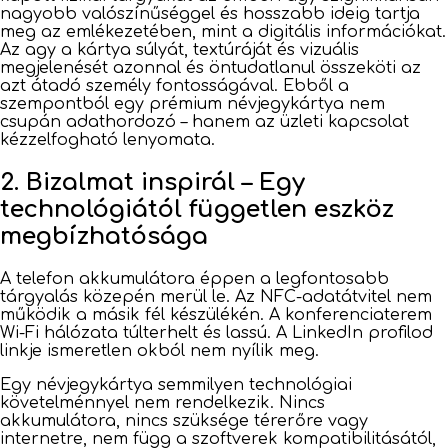
nagyobb valószínűséggel és hosszabb ideig tartja
meg az emlékezetében, mint a digitális információkat.
Az agy a kártya súlyát, textúráját és vizuális
megjelenését azonnal és öntudatlanul összeköti az
azt átadó személy fontosságával. Ebből a
szempontból egy prémium névjegykártya nem
csupán adathordozó – hanem az üzleti kapcsolat
kézzelfogható lenyomata.
2. Bizalmat inspirál – Egy
technológiától független eszköz
megbízhatósága
A telefon akkumulátora éppen a legfontosabb
tárgyalás közepén merül le. Az NFC-adatátvitel nem
működik a másik fél készülékén. A konferenciaterem
Wi-Fi hálózata túlterhelt és lassú. A LinkedIn profilod
linkje ismeretlen okból nem nyílik meg.
Egy névjegykártya semmilyen technológiai
követelménnyel nem rendelkezik. Nincs
akkumulátora, nincs szüksége térerőre vagy
internetre, nem függ a szoftverek kompatibilitásától,